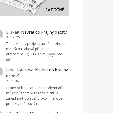
EliškaK
:
Návrat do krajiny dětství
3. 8. 2026
To je krásný projekt, úplně z toho na
mě dýchá taková příjemná
atmosféra... 🙂 Líbí se mi, když má
dům…
Jana Hoferova
:
Návrat do krajiny
dětství
23. 7. 2026
Pěkný příklad toho, že moderní dům
může působit přirozeně a citlivě
zapadnout do svého okolí. Takové
projekty mě baví👍