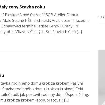
daly ceny Stavba roku
osef Pleskot: Nové ústředí ČSOB Ateliér Dům a
STA
e-Malé Straně HŠH architekti: Arcidiecézní muzeum
k: Odbavovací terminál letiště Brno-Tuřany Jiří
isty přes Vltavu v Českých Budějovicích Celá […]
mu
: Stavba rodinného domu krok za krokem Pasivní
 – Stavba rodinného domu krok za krokem) Celá
etailně radí, jak postavit rodinný dům. Úsporně. Ing.
omu krok za krokem (spolupracovali: […]