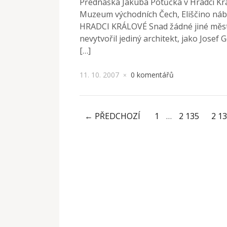
Přednáška Jakuba Potůčka v Hradci Král
Muzeum východních Čech, Eliščino náb
HRADCI KRÁLOVÉ Snad žádné jiné město
nevytvořil jediný architekt, jako Josef
[…]
11. 10. 2007
0 komentářů
×
← PŘEDCHOZÍ
1
…
2 135
2 1