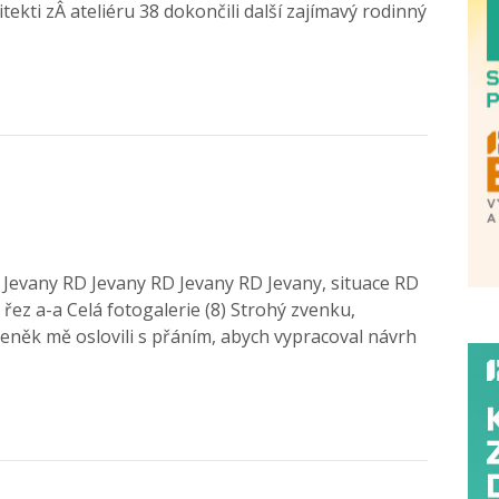
itekti zÂ ateliéru 38 dokončili další zajímavý rodinný
D Jevany RD Jevany RD Jevany RD Jevany, situace RD
řez a-a Celá fotogalerie (8) Strohý zvenku,
Zdeněk mě oslovili s přáním, abych vypracoval návrh