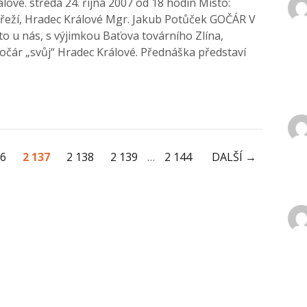
ové. středa 24. října 2007 od 18 hodin Místo:
řeží, Hradec Králové Mgr. Jakub Potůček GOČÁR V
 u nás, s výjimkou Baťova továrního Zlína,
 Gočár „svůj“ Hradec Králové. Přednáška představí
36
2 137
2 138
2 139
…
2 144
DALŠÍ →