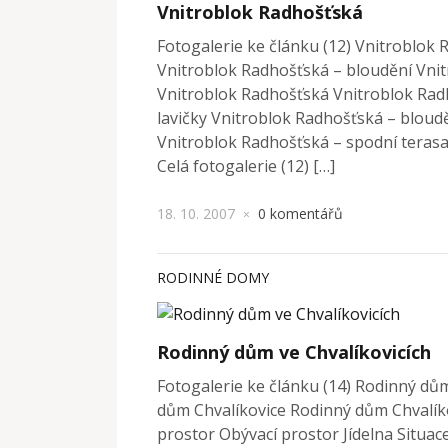
Vnitroblok Radhošťská
Fotogalerie ke článku (12) Vnitroblok
Vnitroblok Radhošťská – bloudění Vni
Vnitroblok Radhošťská Vnitroblok Rad
lavičky Vnitroblok Radhošťská – bloud
Vnitroblok Radhošťská – spodní terasa
Celá fotogalerie (12) […]
18. 10. 2007
0 komentářů
×
RODINNÉ DOMY
Rodinný dům ve Chvalíkovicích
Fotogalerie ke článku (14) Rodinný dů
dům Chvalíkovice Rodinný dům Chvalík
prostor Obývací prostor Jídelna Situa