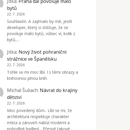
Jitka
:
Praha dál povoluje málo
bytů
22. 7. 2026
Souhlasím. A zajímalo by mě, jestli
developer, který si stěžuje, že se
povoluje málo bytů, vůbec ví, kolik z
bytů,…
Jitka
:
Nový život pohraniční
strážnice ve Španělsku
22. 7. 2026
Tohle se mi moc líbí. I s těmi obrazy a
knihovnou plnou knih.
Michal Šuliach
:
Návrat do krajiny
dětství
22. 7. 2026
Moc povedený dům.. Líbí se mi, že
architektura respektuje charakter
místa a zároveň nabízí moderní a
pohodlné bydlení... Přesně takové…