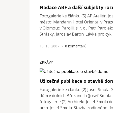
Nadace ABF a další subjekty roz
Fotogalerie ke článku (5) AP Ateliér, J
město: Mandarín Hotel Oriental v Praz
v Olomouci Parolli, s. r. o., Petr Parole
Stráský, Jaroslav Baron: Lávka pro cykl
16. 10. 2007
0 komentářů
×
ZPRÁVY
Užitečná publikace o stavbě do
Fotogalerie ke článku (2) Josef Smola
dům v dolních Březanech (Josef Smola
fotogalerie (2) Architekt Josef Smola d
arch. Josef Smola: Stavba rodinného d