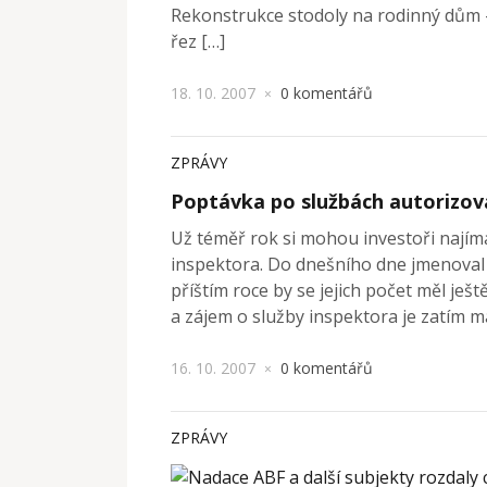
Rekonstrukce stodoly na rodinný dům 
řez […]
18. 10. 2007
0 komentářů
×
ZPRÁVY
Poptávka po službách autorizov
Už téměř rok si mohou investoři najím
inspektora. Do dnešního dne jmenoval 
příštím roce by se jejich počet měl ješ
a zájem o služby inspektora je zatím ma
16. 10. 2007
0 komentářů
×
ZPRÁVY