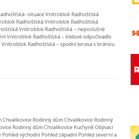
 Radhošťská -situace Vnitroblok Radhošťská
troblok Radhošťská Vnitroblok Radhošťská
hošťská Vnitroblok Radhošťská – neposlušné
ění Vnitroblok Radhošťská – klidové odpočívadlo
 Vnitroblok Radhošťská – spodní terasa s bránou
m Chvalíkovice Rodinný dům Chvalíkovice Rodinný
ovice Rodinný dům Chvalíkovice Kuchyně Obývací
ce Pohled východní Pohled západní Pohled severní a