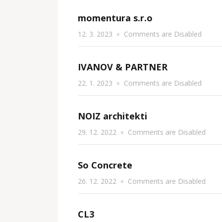
momentura s.r.o
12. 3. 2023
Comments are Disabled
×
IVANOV & PARTNER
22. 1. 2023
Comments are Disabled
×
NOIZ architekti
29. 12. 2022
Comments are Disabled
×
So Concrete
26. 12. 2022
Comments are Disabled
×
CL3