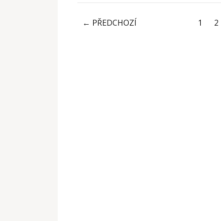
← PŘEDCHOZÍ
1
2