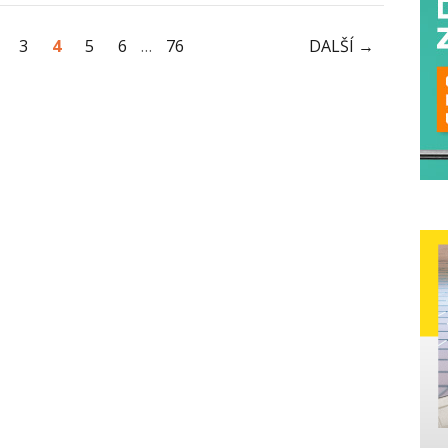
3
4
5
6
…
76
DALŠÍ →