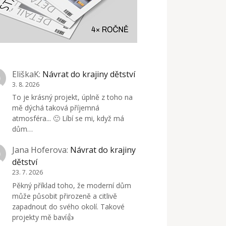
EliškaK
:
Návrat do krajiny dětství
3. 8. 2026
To je krásný projekt, úplně z toho na
mě dýchá taková příjemná
atmosféra... 🙂 Líbí se mi, když má
dům…
Jana Hoferova
:
Návrat do krajiny
dětství
23. 7. 2026
Pěkný příklad toho, že moderní dům
může působit přirozeně a citlivě
zapadnout do svého okolí. Takové
projekty mě baví👍