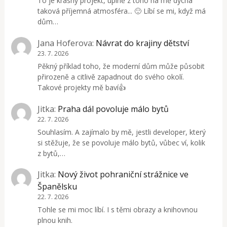
To je krásný projekt, úplně z toho na mě dýchá
taková příjemná atmosféra... 🙂 Líbí se mi, když má
dům…
Jana Hoferova
:
Návrat do krajiny dětství
23. 7. 2026
Pěkný příklad toho, že moderní dům může působit
přirozeně a citlivě zapadnout do svého okolí.
Takové projekty mě baví👍
Jitka
:
Praha dál povoluje málo bytů
22. 7. 2026
Souhlasím. A zajímalo by mě, jestli developer, který
si stěžuje, že se povoluje málo bytů, vůbec ví, kolik
z bytů,…
Jitka
:
Nový život pohraniční strážnice ve
Španělsku
22. 7. 2026
Tohle se mi moc líbí. I s těmi obrazy a knihovnou
plnou knih.