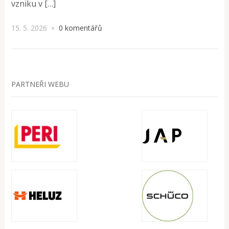
vzniku v […]
15. 5. 2026
0 komentářů
×
PARTNEŘI WEBU