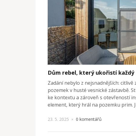
Dům rebel, který ukořistí každý
Zadání nebylo z nejsnadnějších: citlivě
pozemek v husté vesnické zástavbě. St
ke kontextu a zároveň s otevřeností in
element, který hrál na pozemku prim. Je
23. 5. 2025
0 komentářů
×