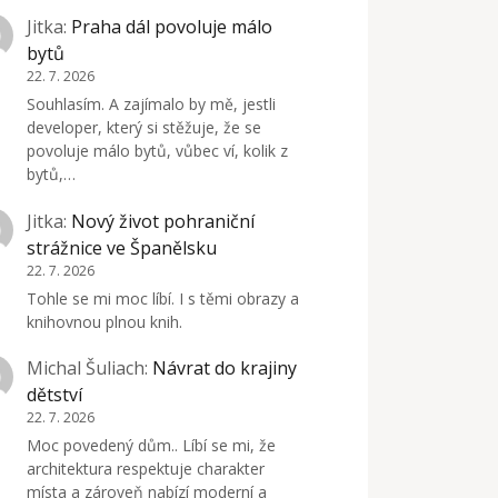
Jitka
:
Praha dál povoluje málo
bytů
22. 7. 2026
Souhlasím. A zajímalo by mě, jestli
developer, který si stěžuje, že se
povoluje málo bytů, vůbec ví, kolik z
bytů,…
Jitka
:
Nový život pohraniční
strážnice ve Španělsku
22. 7. 2026
Tohle se mi moc líbí. I s těmi obrazy a
knihovnou plnou knih.
Michal Šuliach
:
Návrat do krajiny
dětství
22. 7. 2026
Moc povedený dům.. Líbí se mi, že
architektura respektuje charakter
místa a zároveň nabízí moderní a