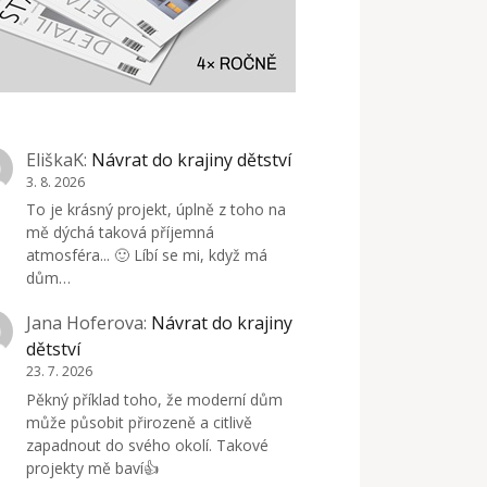
EliškaK
:
Návrat do krajiny dětství
3. 8. 2026
To je krásný projekt, úplně z toho na
mě dýchá taková příjemná
atmosféra... 🙂 Líbí se mi, když má
dům…
Jana Hoferova
:
Návrat do krajiny
dětství
23. 7. 2026
Pěkný příklad toho, že moderní dům
může působit přirozeně a citlivě
zapadnout do svého okolí. Takové
projekty mě baví👍