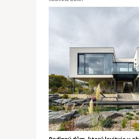
Rodinný dům, který levituje v ob