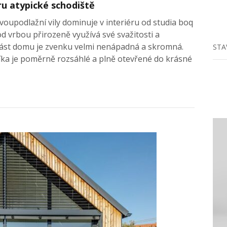
ru atypické schodiště
upodlažní vily dominuje v interiéru od studia boq
d vrbou přirozeně využívá své svažitosti a
část domu je zvenku velmi nenápadná a skromná.
STA
íka je poměrně rozsáhlé a plně otevřené do krásné