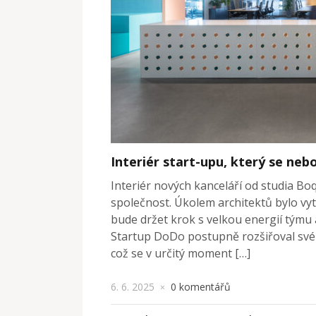
Interiér start-upu, který se nebo
Interiér nových kanceláří od studia Boq
společnost. Úkolem architektů bylo vyt
bude držet krok s velkou energií týmu 
Startup DoDo postupně rozšiřoval své 
což se v určitý moment […]
6. 6. 2025
0 komentářů
×