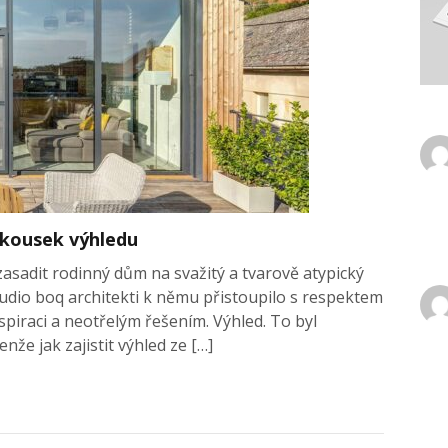
 kousek výhledu
 zasadit rodinný dům na svažitý a tvarově atypický
udio boq architekti k němu přistoupilo s respektem
spiraci a neotřelým řešením. Výhled. To byl
nže jak zajistit výhled ze […]