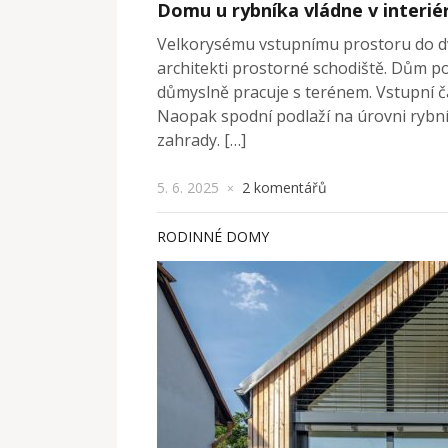
Domu u rybníka vládne v interié
Velkorysému vstupnímu prostoru do dvo
architekti prostorné schodiště. Dům po
důmyslně pracuje s terénem. Vstupní 
Naopak spodní podlaží na úrovni rybn
zahrady. […]
5. 6. 2025
2 komentářů
×
RODINNÉ DOMY