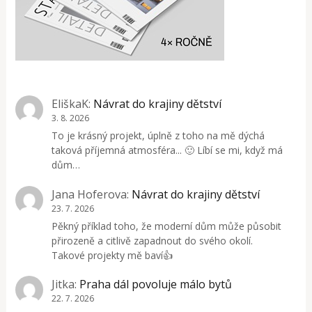
EliškaK
:
Návrat do krajiny dětství
3. 8. 2026
To je krásný projekt, úplně z toho na mě dýchá
taková příjemná atmosféra... 🙂 Líbí se mi, když má
dům…
Jana Hoferova
:
Návrat do krajiny dětství
23. 7. 2026
Pěkný příklad toho, že moderní dům může působit
přirozeně a citlivě zapadnout do svého okolí.
Takové projekty mě baví👍
Jitka
:
Praha dál povoluje málo bytů
22. 7. 2026