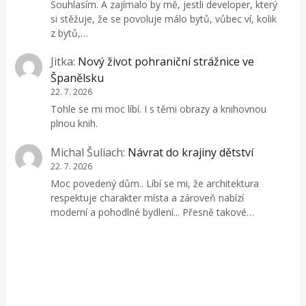
Souhlasím. A zajímalo by mě, jestli developer, který
si stěžuje, že se povoluje málo bytů, vůbec ví, kolik
z bytů,…
Jitka
:
Nový život pohraniční strážnice ve
Španělsku
22. 7. 2026
Tohle se mi moc líbí. I s těmi obrazy a knihovnou
plnou knih.
Michal Šuliach
:
Návrat do krajiny dětství
22. 7. 2026
Moc povedený dům.. Líbí se mi, že architektura
respektuje charakter místa a zároveň nabízí
moderní a pohodlné bydlení... Přesně takové…