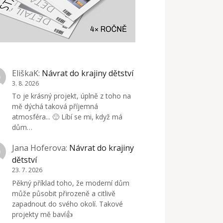
EliškaK
:
Návrat do krajiny dětství
3. 8. 2026
To je krásný projekt, úplně z toho na
mě dýchá taková příjemná
atmosféra... 🙂 Líbí se mi, když má
dům…
Jana Hoferova
:
Návrat do krajiny
dětství
23. 7. 2026
Pěkný příklad toho, že moderní dům
může působit přirozeně a citlivě
zapadnout do svého okolí. Takové
projekty mě baví👍