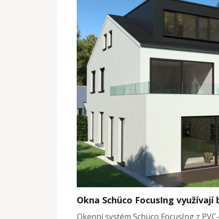
Okna Schüco FocusIng využívají b
Okenní systém Schüco FocusIng z PVC-