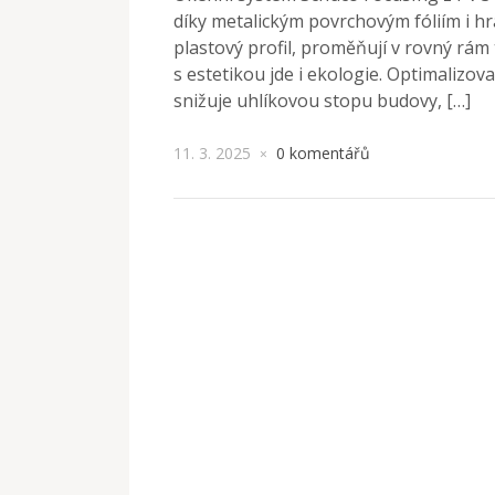
díky metalickým povrchovým fóliím i hr
plastový profil, proměňují v rovný rám 
s estetikou jde i ekologie. Optimalizo
snižuje uhlíkovou stopu budovy, […]
11. 3. 2025
0 komentářů
×