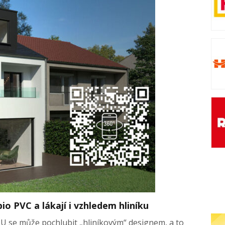
io PVC a lákají i vzhledem hliníku
U se může pochlubit „hliníkovým“ designem, a to