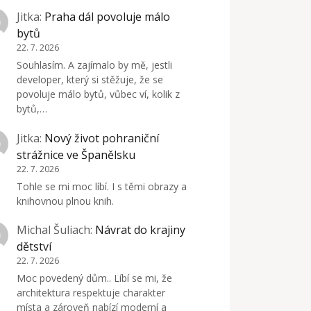
Jitka
:
Praha dál povoluje málo
bytů
22. 7. 2026
Souhlasím. A zajímalo by mě, jestli
developer, který si stěžuje, že se
povoluje málo bytů, vůbec ví, kolik z
bytů,…
Jitka
:
Nový život pohraniční
strážnice ve Španělsku
22. 7. 2026
Tohle se mi moc líbí. I s těmi obrazy a
knihovnou plnou knih.
Michal Šuliach
:
Návrat do krajiny
dětství
22. 7. 2026
Moc povedený dům.. Líbí se mi, že
architektura respektuje charakter
místa a zároveň nabízí moderní a