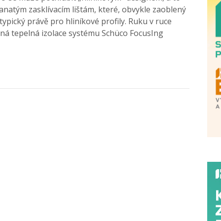
anatým zasklívacím lištám, které, obvykle zaoblený
typický právě pro hliníkové profily. Ruku v ruce
vaná tepelná izolace systému Schüco FocusIng