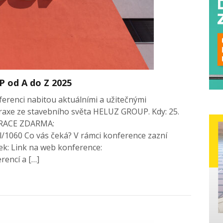
 od A do Z 2025
onferenci nabitou aktuálními a užitečnými
raxe ze stavebního světa HELUZ GROUP. Kdy: 25.
STRACE ZDARMA:
/1060 Co vás čeká? V rámci konference zazní
ek: Link na web konference:
rencí a […]