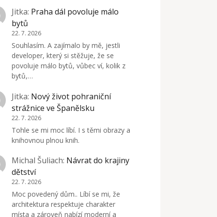
Jitka
:
Praha dál povoluje málo
bytů
22. 7. 2026
Souhlasím. A zajímalo by mě, jestli
developer, který si stěžuje, že se
povoluje málo bytů, vůbec ví, kolik z
bytů,…
Jitka
:
Nový život pohraniční
strážnice ve Španělsku
22. 7. 2026
Tohle se mi moc líbí. I s těmi obrazy a
knihovnou plnou knih.
Michal Šuliach
:
Návrat do krajiny
dětství
22. 7. 2026
Moc povedený dům.. Líbí se mi, že
architektura respektuje charakter
místa a zároveň nabízí moderní a