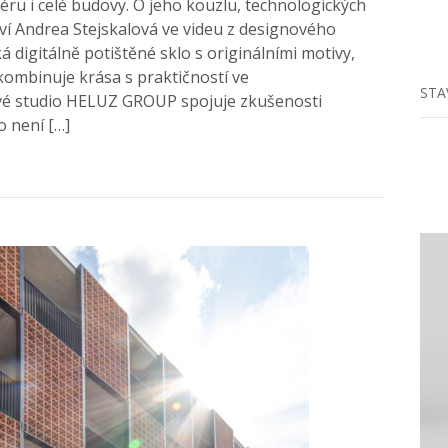
ru i celé budovy. O jeho kouzlu, technologických
í Andrea Stejskalová ve videu z designového
 digitálně potištěné sklo s originálními motivy,
 kombinuje krása s praktičností ve
STA
é studio HELUZ GROUP spojuje zkušenosti
o není […]