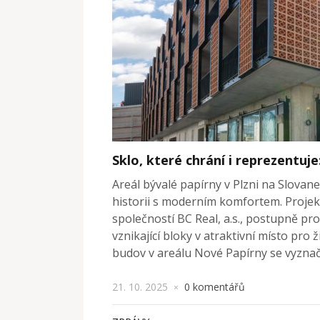
Sklo, které chrání i reprezentu
Areál bývalé papírny v Plzni na Slovane
historii s moderním komfortem. Proje
společností BC Real, a.s., postupně p
vznikající bloky v atraktivní místo pro
budov v areálu Nové Papírny se vyznač
21. 10. 2025
0 komentářů
×