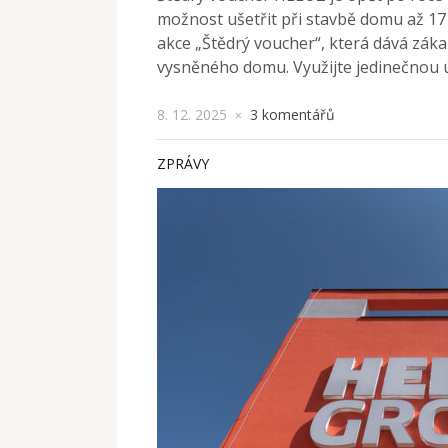
možnost ušetřit při stavbě domu až 171 
akce „Štědrý voucher“, která dává záka
vysněného domu. Využijte jedinečnou 
8. 12. 2025
3 komentářů
×
ZPRÁVY