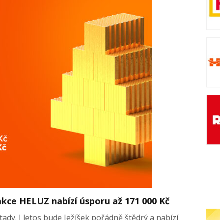
akce HELUZ nabízí úsporu až 171 000 Kč
ady. I letos bude Ježíšek pořádně štědrý a nabízí