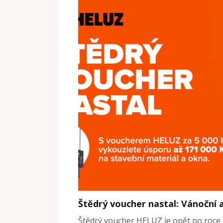
Štědrý voucher nastal: Vánoční 
Štědrý voucher HELUZ je opět po roce t