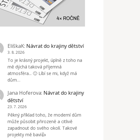
EliškaK
:
Návrat do krajiny dětství
3. 8. 2026
To je krásný projekt, úplně z toho na
mě dýchá taková příjemná
atmosféra... 🙂 Líbí se mi, když má
dům…
Jana Hoferova
:
Návrat do krajiny
dětství
23. 7. 2026
Pěkný příklad toho, že moderní dům
může působit přirozeně a citlivě
zapadnout do svého okolí. Takové
projekty mě baví👍