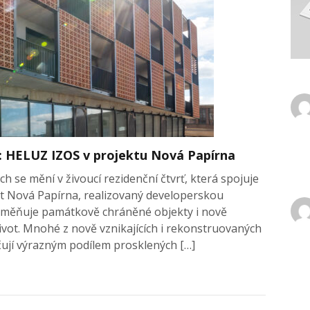
je: HELUZ IZOS v projektu Nová Papírna
ch se mění v živoucí rezidenční čtvrť, která spojuje
kt Nová Papírna, realizovaný developerskou
roměňuje památkově chráněné objekty i nově
 život. Mnohé z nově vznikajících i rekonstruovaných
ují výrazným podílem prosklených […]