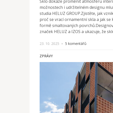
Sklo dokáže proměnit atmosféru interié
možnostech i udržitelném designu mluv
studia HELUZ GROUP.Zjistěte, jak vzniká
proč se vrací ornamentní skla a jak se
formě smaltovaných povrchů.Designov
značek HELUZ a IZOS a ukazuje, že skl
23. 10. 2025
5 komentářů
×
ZPRÁVY