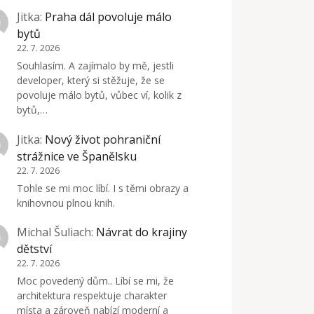
Jitka
:
Praha dál povoluje málo
bytů
22. 7. 2026
Souhlasím. A zajímalo by mě, jestli
developer, který si stěžuje, že se
povoluje málo bytů, vůbec ví, kolik z
bytů,…
Jitka
:
Nový život pohraniční
strážnice ve Španělsku
22. 7. 2026
Tohle se mi moc líbí. I s těmi obrazy a
knihovnou plnou knih.
Michal Šuliach
:
Návrat do krajiny
dětství
22. 7. 2026
Moc povedený dům.. Líbí se mi, že
architektura respektuje charakter
místa a zároveň nabízí moderní a