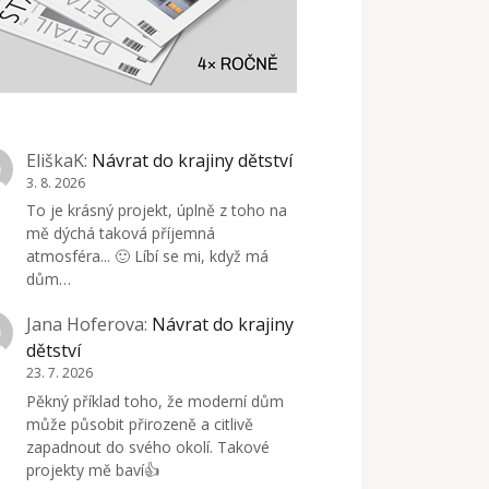
EliškaK
:
Návrat do krajiny dětství
3. 8. 2026
To je krásný projekt, úplně z toho na
mě dýchá taková příjemná
atmosféra... 🙂 Líbí se mi, když má
dům…
Jana Hoferova
:
Návrat do krajiny
dětství
23. 7. 2026
Pěkný příklad toho, že moderní dům
může působit přirozeně a citlivě
zapadnout do svého okolí. Takové
projekty mě baví👍