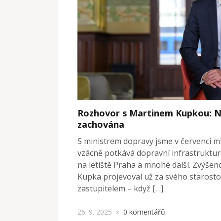
Rozhovor s Martinem Kupkou: No
zachována
S ministrem dopravy jsme v červenci mlu
vzácně potkává dopravní infrastruktura
na letiště Praha a mnohé další. Zvýšeno
Kupka projevoval už za svého starostov
zastupitelem – když […]
26. 9. 2025
0 komentářů
×