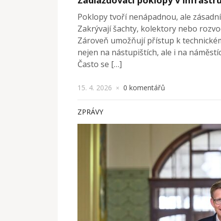
Poklopy tvoří nenápadnou, ale zásadní
Zakrývají šachty, kolektory nebo rozvod
Zároveň umožňují přístup k technické
nejen na nástupištích, ale i na náměstích
Často se […]
15. 4. 2026
0 komentářů
×
ZPRÁVY