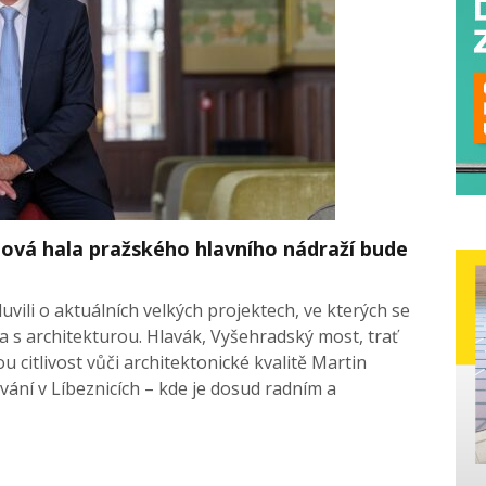
vá hala pražského hlavního nádraží bude
vili o aktuálních velkých projektech, ve kterých se
 s architekturou. Hlavák, Vyšehradský most, trať
u citlivost vůči architektonické kvalitě Martin
ání v Líbeznicích – kde je dosud radním a