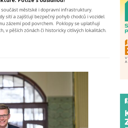
 součást městské i dopravní infrastruktury.
y sítí a zajišťují bezpečný pohyb chodců i vozidel.
mu zázemí pod povrchem. Poklopy se uplatňují
, v pěších zónách či historicky citlivých lokalitách.