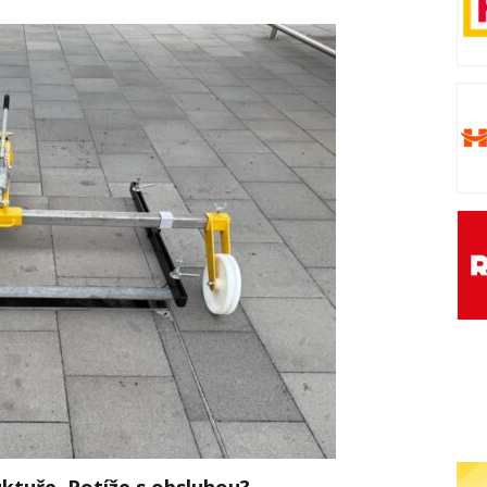
uktuře. Potíže s obsluhou?