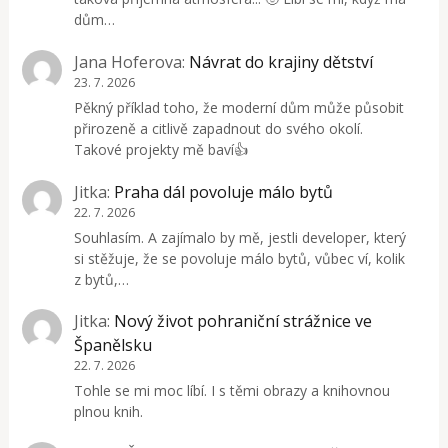
dům…
Jana Hoferova
:
Návrat do krajiny dětství
23. 7. 2026
Pěkný příklad toho, že moderní dům může působit
přirozeně a citlivě zapadnout do svého okolí.
Takové projekty mě baví👍
Jitka
:
Praha dál povoluje málo bytů
22. 7. 2026
Souhlasím. A zajímalo by mě, jestli developer, který
si stěžuje, že se povoluje málo bytů, vůbec ví, kolik
z bytů,…
Jitka
:
Nový život pohraniční strážnice ve
Španělsku
22. 7. 2026
Tohle se mi moc líbí. I s těmi obrazy a knihovnou
plnou knih.