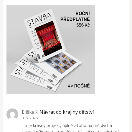
EliškaK
:
Návrat do krajiny dětství
3. 8. 2026
To je krásný projekt, úplně z toho na mě dýchá
taková příjemná atmosféra... 🙂 Líbí se mi, když má