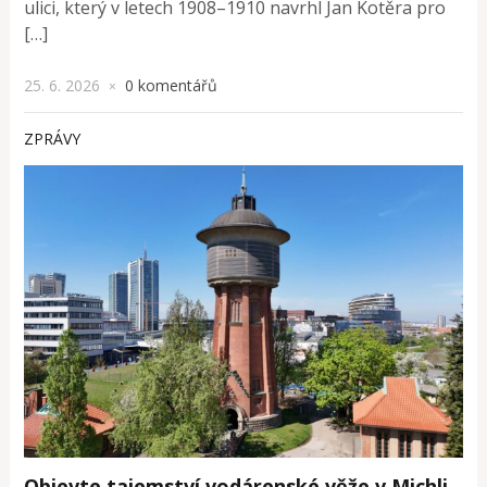
ulici, který v letech 1908–1910 navrhl Jan Kotěra pro
[…]
25. 6. 2026
0 komentářů
×
ZPRÁVY
Objevte tajemství vodárenské věže v Michli