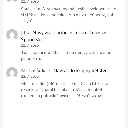
22. 7. 2026
Souhlasím. A zajímalo by mě, jestli developer, který
si stěžuje, že se povoluje málo bytů, vůbec ví, kolik
z bytů,…
Jitka
:
Nový život pohraniční strážnice ve
Španělsku
22. 7. 2026
Tohle se mi moc líbí. I s těmi obrazy a knihovnou
plnou knih.
Michal Šuliach
:
Návrat do krajiny dětství
22. 7. 2026
Moc povedený dům.. Líbí se mi, že architektura
respektuje charakter místa a zároveň nabízí
moderní a pohodlné bydlení... Přesně takové…