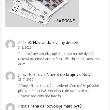
EliškaK
:
Návrat do krajiny dětství
3. 8. 2026
To je krásný projekt, úplně z toho na mě dýchá
taková příjemná atmosféra... 🙂 Líbí se mi, když má
dům…
Jana Hoferova
:
Návrat do krajiny dětství
23. 7. 2026
Pěkný příklad toho, že moderní dům může působit
přirozeně a citlivě zapadnout do svého okolí.
Takové projekty mě baví👍
Jitka
:
Praha dál povoluje málo bytů