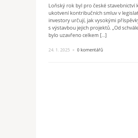
Loňský rok byl pro české stavebnictví k
ukotvení kontribučních smluv v legislat
investory určují, jak vysokými příspěv
s výstavbou jejich projektů. „Od schvá
bylo uzavřeno celkem […]
24. 1. 2025
0 komentářů
×