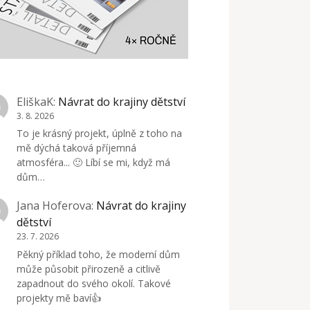
EliškaK
:
Návrat do krajiny dětství
3. 8. 2026
To je krásný projekt, úplně z toho na
mě dýchá taková příjemná
atmosféra... 🙂 Líbí se mi, když má
dům…
Jana Hoferova
:
Návrat do krajiny
dětství
23. 7. 2026
Pěkný příklad toho, že moderní dům
může působit přirozeně a citlivě
zapadnout do svého okolí. Takové
projekty mě baví👍