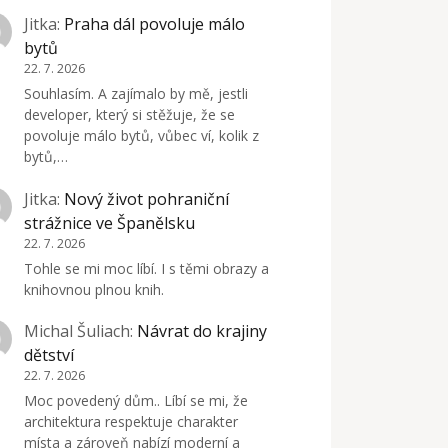
Jitka
:
Praha dál povoluje málo
bytů
22. 7. 2026
Souhlasím. A zajímalo by mě, jestli
developer, který si stěžuje, že se
povoluje málo bytů, vůbec ví, kolik z
bytů,…
Jitka
:
Nový život pohraniční
strážnice ve Španělsku
22. 7. 2026
Tohle se mi moc líbí. I s těmi obrazy a
knihovnou plnou knih.
Michal Šuliach
:
Návrat do krajiny
dětství
22. 7. 2026
Moc povedený dům.. Líbí se mi, že
architektura respektuje charakter
místa a zároveň nabízí moderní a