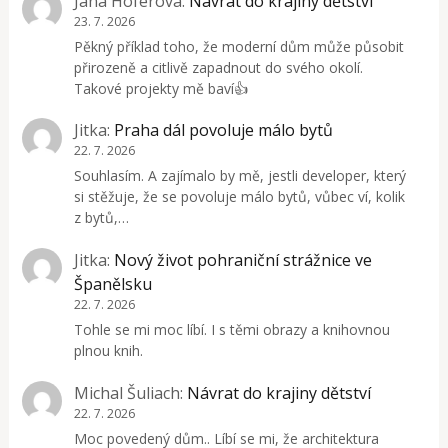
Jana Hoferova
:
Návrat do krajiny dětství
23. 7. 2026
Pěkný příklad toho, že moderní dům může působit
přirozeně a citlivě zapadnout do svého okolí.
Takové projekty mě baví👍
Jitka
:
Praha dál povoluje málo bytů
22. 7. 2026
Souhlasím. A zajímalo by mě, jestli developer, který
si stěžuje, že se povoluje málo bytů, vůbec ví, kolik
z bytů,…
Jitka
:
Nový život pohraniční strážnice ve
Španělsku
22. 7. 2026
Tohle se mi moc líbí. I s těmi obrazy a knihovnou
plnou knih.
Michal Šuliach
:
Návrat do krajiny dětství
22. 7. 2026
Moc povedený dům.. Líbí se mi, že architektura