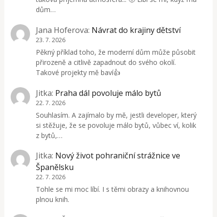
dům…
Jana Hoferova
:
Návrat do krajiny dětství
23. 7. 2026
Pěkný příklad toho, že moderní dům může působit
přirozeně a citlivě zapadnout do svého okolí.
Takové projekty mě baví👍
Jitka
:
Praha dál povoluje málo bytů
22. 7. 2026
Souhlasím. A zajímalo by mě, jestli developer, který
si stěžuje, že se povoluje málo bytů, vůbec ví, kolik
z bytů,…
Jitka
:
Nový život pohraniční strážnice ve
Španělsku
22. 7. 2026
Tohle se mi moc líbí. I s těmi obrazy a knihovnou
plnou knih.