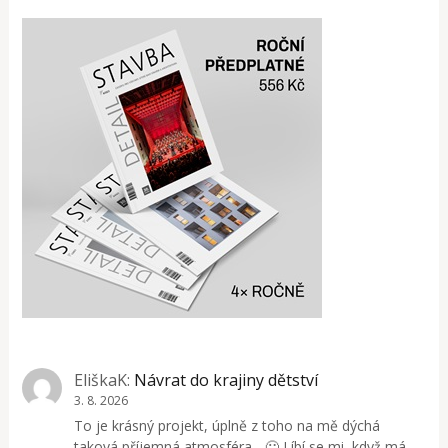
EliškaK
:
Návrat do krajiny dětství
3. 8. 2026
To je krásný projekt, úplně z toho na mě dýchá
taková příjemná atmosféra... 🙂 Líbí se mi, když má