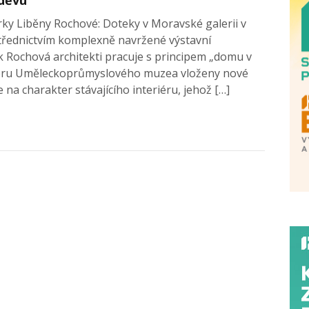
rky Liběny Rochové: Doteky v Moravské galerii v
třednictvím komplexně navržené výstavní
k Rochová architekti pracuje s principem „domu v
riéru Uměleckoprůmyslového muzea vloženy nové
 na charakter stávajícího interiéru, jehož […]