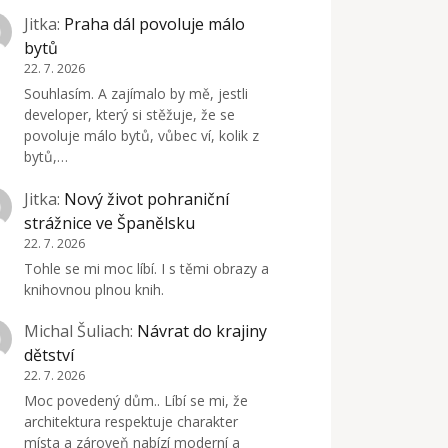
Jitka
:
Praha dál povoluje málo
bytů
22. 7. 2026
Souhlasím. A zajímalo by mě, jestli
developer, který si stěžuje, že se
povoluje málo bytů, vůbec ví, kolik z
bytů,…
Jitka
:
Nový život pohraniční
strážnice ve Španělsku
22. 7. 2026
Tohle se mi moc líbí. I s těmi obrazy a
knihovnou plnou knih.
Michal Šuliach
:
Návrat do krajiny
dětství
22. 7. 2026
Moc povedený dům.. Líbí se mi, že
architektura respektuje charakter
místa a zároveň nabízí moderní a