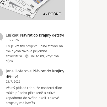
EliškaK
:
Návrat do krajiny dětství
3. 8. 2026
To je krásný projekt, úplně z toho na
mě dýchá taková příjemná
atmosféra... 🙂 Líbí se mi, když má
dům…
Jana Hoferova
:
Návrat do krajiny
dětství
23. 7. 2026
Pěkný příklad toho, že moderní dům
může působit přirozeně a citlivě
zapadnout do svého okolí. Takové
projekty mě baví👍