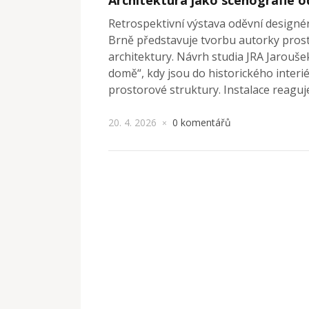
Retrospektivní výstava oděvní designé
Brně představuje tvorbu autorky pros
architektury. Návrh studia JRA Jarouše
domě“, kdy jsou do historického inte
prostorové struktury. Instalace reaguje
20. 4. 2026
0 komentářů
×