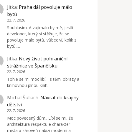
Jitka
:
Praha dál povoluje málo
bytů
22. 7. 2026
Souhlasím. A zajímalo by mě, jestli
developer, který si stěžuje, že se
povoluje málo bytů, vůbec ví, kolik z
bytů,…
Jitka
:
Nový život pohraniční
strážnice ve Španělsku
22. 7. 2026
Tohle se mi moc líbí. I s těmi obrazy a
knihovnou plnou knih.
Michal Šuliach
:
Návrat do krajiny
dětství
22. 7. 2026
Moc povedený dům.. Líbí se mi, že
architektura respektuje charakter
místa a zároveň nabízí moderní a