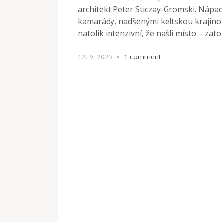
architekt Peter Sticzay-Gromski. Nápad 
kamarády, nadšenými keltskou krajinou
natolik intenzivní, že našli místo – zat
12. 9. 2025
1 comment
×