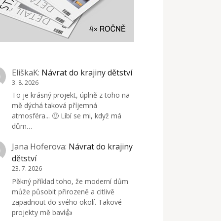
EliškaK
:
Návrat do krajiny dětství
3. 8. 2026
To je krásný projekt, úplně z toho na
mě dýchá taková příjemná
atmosféra... 🙂 Líbí se mi, když má
dům…
Jana Hoferova
:
Návrat do krajiny
dětství
23. 7. 2026
Pěkný příklad toho, že moderní dům
může působit přirozeně a citlivě
zapadnout do svého okolí. Takové
projekty mě baví👍