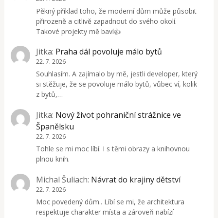
Pěkný příklad toho, že moderní dům může působit
přirozeně a citlivě zapadnout do svého okolí.
Takové projekty mě baví👍
Jitka
:
Praha dál povoluje málo bytů
22. 7. 2026
Souhlasím. A zajímalo by mě, jestli developer, který
si stěžuje, že se povoluje málo bytů, vůbec ví, kolik
z bytů,…
Jitka
:
Nový život pohraniční strážnice ve
Španělsku
22. 7. 2026
Tohle se mi moc líbí. I s těmi obrazy a knihovnou
plnou knih.
Michal Šuliach
:
Návrat do krajiny dětství
22. 7. 2026
Moc povedený dům.. Líbí se mi, že architektura
respektuje charakter místa a zároveň nabízí