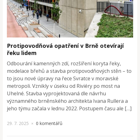
Protipovodňová opatření v Brně otevírají
řeku lidem
Odbourání kamenných zdí, rozšíření koryta řeky,
modelace břehů a stavba protipovodňových stěn – to
to jsou nové úpravy na řece Svratce v moravské
metropoli. Vznikly v úseku od Riviéry po most na
Uhelné. Stavba vyprojektovaná dle návrhu
významného brněnského architekta Ivana Rullera a
jeho týmu začala v lednu 2022. Postupem času ale […]
29. 7. 2025
0 komentářů
×