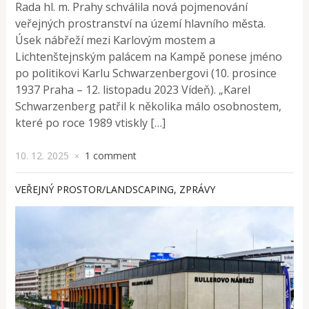
Rada hl. m. Prahy schválila nová pojmenování
veřejných prostranství na území hlavního města.
Úsek nábřeží mezi Karlovým mostem a
Lichtenštejnským palácem na Kampě ponese jméno
po politikovi Karlu Schwarzenbergovi (10. prosince
1937 Praha – 12. listopadu 2023 Vídeň). „Karel
Schwarzenberg patřil k několika málo osobnostem,
které po roce 1989 vtiskly […]
10. 12. 2025
1 comment
×
VEŘEJNÝ PROSTOR/LANDSCAPING
,
ZPRÁVY