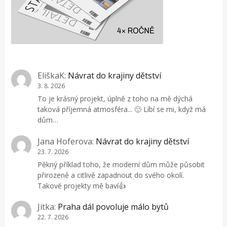
EliškaK
:
Návrat do krajiny dětství
3. 8. 2026
To je krásný projekt, úplně z toho na mě dýchá
taková příjemná atmosféra... 🙂 Líbí se mi, když má
dům…
Jana Hoferova
:
Návrat do krajiny dětství
23. 7. 2026
Pěkný příklad toho, že moderní dům může působit
přirozeně a citlivě zapadnout do svého okolí.
Takové projekty mě baví👍
Jitka
:
Praha dál povoluje málo bytů
22. 7. 2026