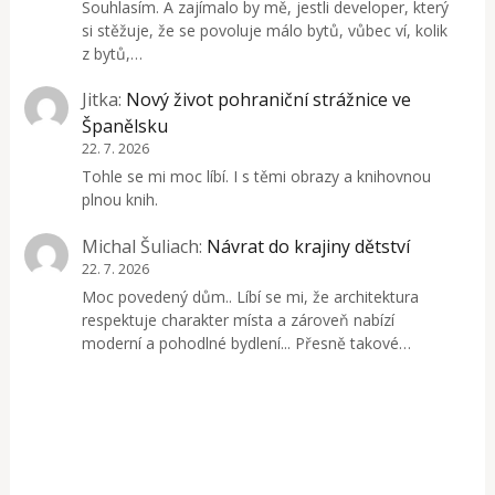
Souhlasím. A zajímalo by mě, jestli developer, který
si stěžuje, že se povoluje málo bytů, vůbec ví, kolik
z bytů,…
Jitka
:
Nový život pohraniční strážnice ve
Španělsku
22. 7. 2026
Tohle se mi moc líbí. I s těmi obrazy a knihovnou
plnou knih.
Michal Šuliach
:
Návrat do krajiny dětství
22. 7. 2026
Moc povedený dům.. Líbí se mi, že architektura
respektuje charakter místa a zároveň nabízí
moderní a pohodlné bydlení... Přesně takové…