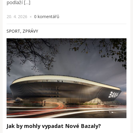
podlaží […]
20. 4. 2026
0 komentářů
×
SPORT
,
ZPRÁVY
Jak by mohly vypadat Nové Bazaly?