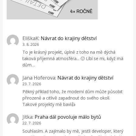
EliškaK
:
Návrat do krajiny dětství
3. 8. 2026
To je krásný projekt, úplně z toho na mě dýchá
taková příjemná atmosféra... 🙂 Líbí se mi, když má
dům…
Jana Hoferova
:
Návrat do krajiny dětství
23. 7. 2026
Pěkný příklad toho, že moderní dům může působit
přirozeně a citlivě zapadnout do svého okolí.
Takové projekty mě baví👍
Jitka
:
Praha dál povoluje málo bytů
22. 7. 2026
Souhlasím. A zajímalo by mě, jestli developer, který