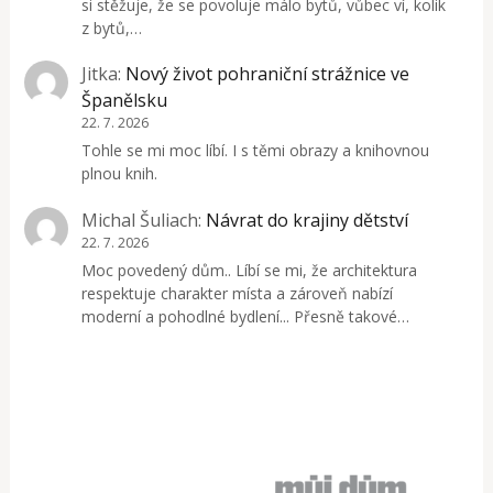
si stěžuje, že se povoluje málo bytů, vůbec ví, kolik
z bytů,…
Jitka
:
Nový život pohraniční strážnice ve
Španělsku
22. 7. 2026
Tohle se mi moc líbí. I s těmi obrazy a knihovnou
plnou knih.
Michal Šuliach
:
Návrat do krajiny dětství
22. 7. 2026
Moc povedený dům.. Líbí se mi, že architektura
respektuje charakter místa a zároveň nabízí
moderní a pohodlné bydlení... Přesně takové…