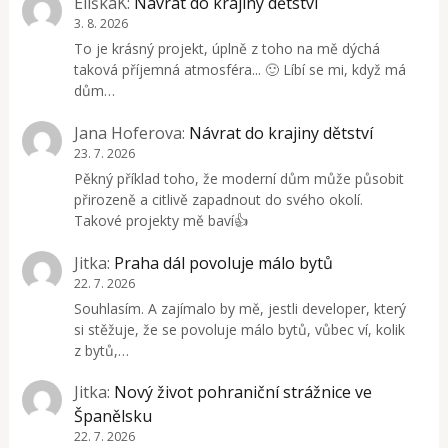
EliškaK
:
Návrat do krajiny dětství
3. 8. 2026
To je krásný projekt, úplně z toho na mě dýchá
taková příjemná atmosféra... 🙂 Líbí se mi, když má
dům…
Jana Hoferova
:
Návrat do krajiny dětství
23. 7. 2026
Pěkný příklad toho, že moderní dům může působit
přirozeně a citlivě zapadnout do svého okolí.
Takové projekty mě baví👍
Jitka
:
Praha dál povoluje málo bytů
22. 7. 2026
Souhlasím. A zajímalo by mě, jestli developer, který
si stěžuje, že se povoluje málo bytů, vůbec ví, kolik
z bytů,…
Jitka
:
Nový život pohraniční strážnice ve
Španělsku
22. 7. 2026