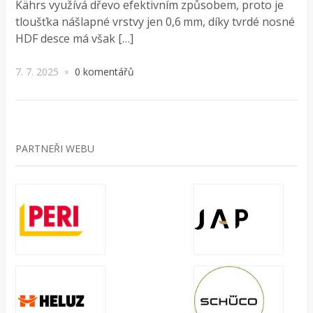
Kährs využívá dřevo efektivním způsobem, proto je
tloušťka nášlapné vrstvy jen 0,6 mm, díky tvrdé nosné
HDF desce má však […]
7. 7. 2025
0 komentářů
×
PARTNEŘI WEBU