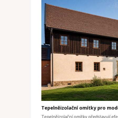
Tepelněizolační omítky pro mode
Tepelněizolační omítky představují efe