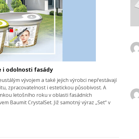
 i odolnosti fasády
ustálým vývojem a také jejich výrobci nepřestávají
alitu, zpracovatelnost i estetickou působivost. A
inkou letošního roku v oblasti fasádních
em Baumit CrystalSet. Již samotný výraz „Set“ v