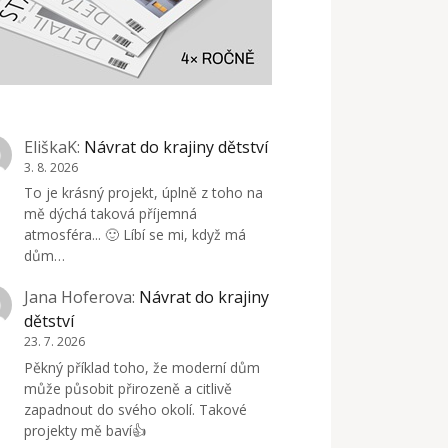
EliškaK
:
Návrat do krajiny dětství
3. 8. 2026
To je krásný projekt, úplně z toho na
mě dýchá taková příjemná
atmosféra... 🙂 Líbí se mi, když má
dům…
Jana Hoferova
:
Návrat do krajiny
dětství
23. 7. 2026
Pěkný příklad toho, že moderní dům
může působit přirozeně a citlivě
zapadnout do svého okolí. Takové
projekty mě baví👍