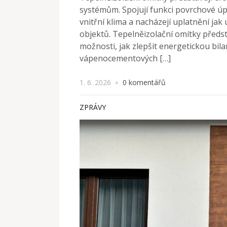
systémům. Spojují funkci povrchové úp
vnitřní klima a nacházejí uplatnění jak
objektů. Tepelněizolační omítky předst
možnosti, jak zlepšit energetickou bila
vápenocementových […]
1. 6. 2026
0 komentářů
×
ZPRÁVY