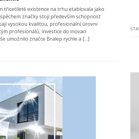
třicetileté existence na trhu etablovala jako
úspěchem značky stojí především schopnost
kají vysokou kvalitou, profesionální úrovní
STA
tým profesionálů, investice do inovací
še umožnilo značce Bralep rychle a […]