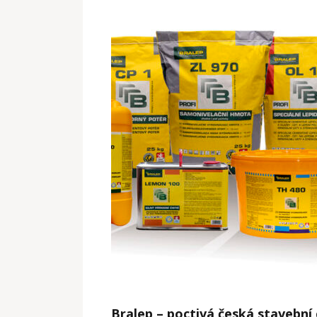
Bralep – poctivá česká stavební