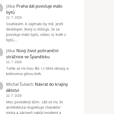
Jitka
:
Praha dál povoluje málo
bytů
22. 7. 2026
Souhlasím. A zajímalo by mě, jestli
developer, který si stěžuje, že se
povoluje málo bytů, vůbec ví, kolik z
bytů,…
Jitka
:
Nový život pohraniční
strážnice ve Španělsku
22. 7. 2026
Tohle se mi moc líbí. I s těmi obrazy a
knihovnou plnou knih.
Michal Šuliach
:
Návrat do krajiny
dětství
22. 7. 2026
Moc povedený dům.. Líbí se mi, že
architektura respektuje charakter
místa a zároveň nabízí moderní a