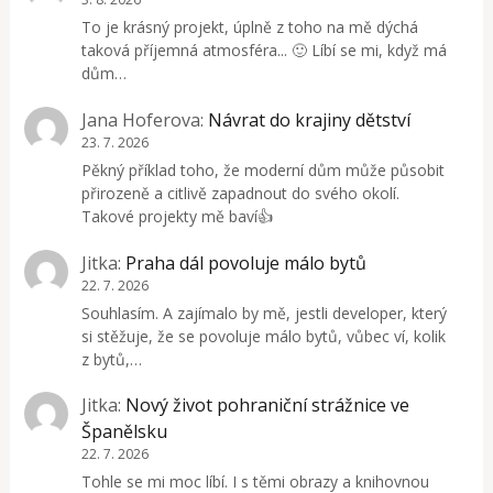
To je krásný projekt, úplně z toho na mě dýchá
taková příjemná atmosféra... 🙂 Líbí se mi, když má
dům…
Jana Hoferova
:
Návrat do krajiny dětství
23. 7. 2026
Pěkný příklad toho, že moderní dům může působit
přirozeně a citlivě zapadnout do svého okolí.
Takové projekty mě baví👍
Jitka
:
Praha dál povoluje málo bytů
22. 7. 2026
Souhlasím. A zajímalo by mě, jestli developer, který
si stěžuje, že se povoluje málo bytů, vůbec ví, kolik
z bytů,…
Jitka
:
Nový život pohraniční strážnice ve
Španělsku
22. 7. 2026
Tohle se mi moc líbí. I s těmi obrazy a knihovnou