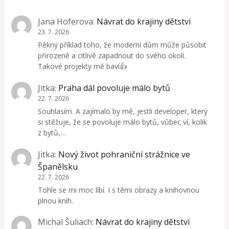
Jana Hoferova
:
Návrat do krajiny dětství
23. 7. 2026
Pěkný příklad toho, že moderní dům může působit
přirozeně a citlivě zapadnout do svého okolí.
Takové projekty mě baví👍
Jitka
:
Praha dál povoluje málo bytů
22. 7. 2026
Souhlasím. A zajímalo by mě, jestli developer, který
si stěžuje, že se povoluje málo bytů, vůbec ví, kolik
z bytů,…
Jitka
:
Nový život pohraniční strážnice ve
Španělsku
22. 7. 2026
Tohle se mi moc líbí. I s těmi obrazy a knihovnou
plnou knih.
Michal Šuliach
:
Návrat do krajiny dětství