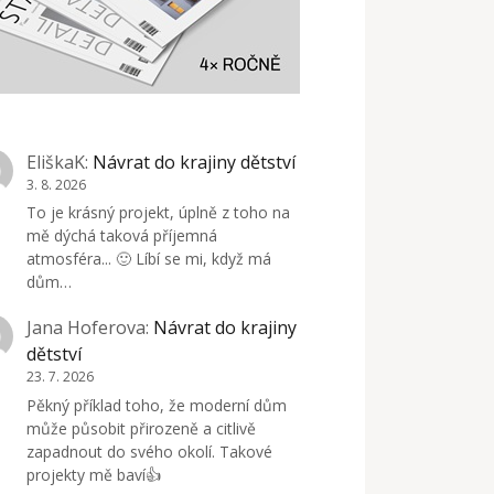
EliškaK
:
Návrat do krajiny dětství
3. 8. 2026
To je krásný projekt, úplně z toho na
mě dýchá taková příjemná
atmosféra... 🙂 Líbí se mi, když má
dům…
Jana Hoferova
:
Návrat do krajiny
dětství
23. 7. 2026
Pěkný příklad toho, že moderní dům
může působit přirozeně a citlivě
zapadnout do svého okolí. Takové
projekty mě baví👍