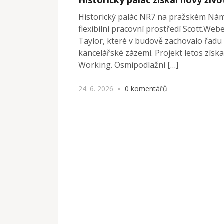
Historický palác NR7 na pražském Námě
flexibilní pracovní prostředí Scott.We
Taylor, které v budově zachovalo řadu
kancelářské zázemí. Projekt letos získ
Working. Osmipodlažní […]
24. 6. 2026
0 komentářů
×