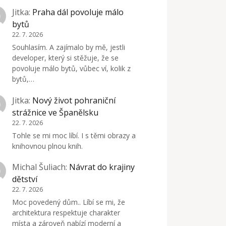
Jitka
:
Praha dál povoluje málo
bytů
22. 7. 2026
Souhlasím. A zajímalo by mě, jestli
developer, který si stěžuje, že se
povoluje málo bytů, vůbec ví, kolik z
bytů,…
Jitka
:
Nový život pohraniční
strážnice ve Španělsku
22. 7. 2026
Tohle se mi moc líbí. I s těmi obrazy a
knihovnou plnou knih.
Michal Šuliach
:
Návrat do krajiny
dětství
22. 7. 2026
Moc povedený dům.. Líbí se mi, že
architektura respektuje charakter
místa a zároveň nabízí moderní a