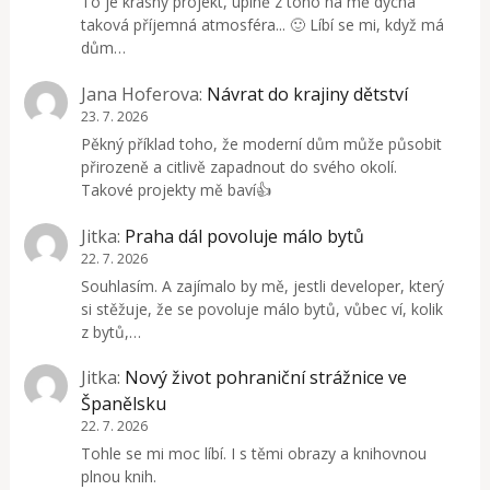
To je krásný projekt, úplně z toho na mě dýchá
taková příjemná atmosféra... 🙂 Líbí se mi, když má
dům…
Jana Hoferova
:
Návrat do krajiny dětství
23. 7. 2026
Pěkný příklad toho, že moderní dům může působit
přirozeně a citlivě zapadnout do svého okolí.
Takové projekty mě baví👍
Jitka
:
Praha dál povoluje málo bytů
22. 7. 2026
Souhlasím. A zajímalo by mě, jestli developer, který
si stěžuje, že se povoluje málo bytů, vůbec ví, kolik
z bytů,…
Jitka
:
Nový život pohraniční strážnice ve
Španělsku
22. 7. 2026
Tohle se mi moc líbí. I s těmi obrazy a knihovnou
plnou knih.