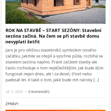
ROK NA STAVBĚ – START SEZÓNY: Stavební
sezóna začíná. Na čem se při stavbě domu
nevyplatí šetřit
Jaro je pro většinu stavebníků symbolem nového
začátku. Jakmile se oteplí a vyschne půda, rozbíhá se
stavební sezóna naplno. Právě začátek stavby ale
často rozhoduje o tom nejdůležitějším. Jak bude dům
fungovat nejen dnes, ale i za deset, třicet nebo
padesát let. A také o tom, jaké bude mít nároky […]
28. 2. 2026
0 komentářů
×
ZPRÁVY