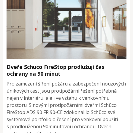
Dveře Schüco FireStop prodlužují čas
ochrany na 90 minut
Pro zamezení šíření požáru a zabezpečení nouzových
únikových cest jsou protipožární řešení potřebná
nejen v interiéru, ale i ve vztahu k venkovnímu
prostoru. S novými protipožárními dveřmi Schüco
FireStop ADS 90 FR 90-CE zdokonalilo Schüco své
systémové portfolio o řešení pro venkovní použití
s prodlouženou 90minutovou ochranou. Dveřní