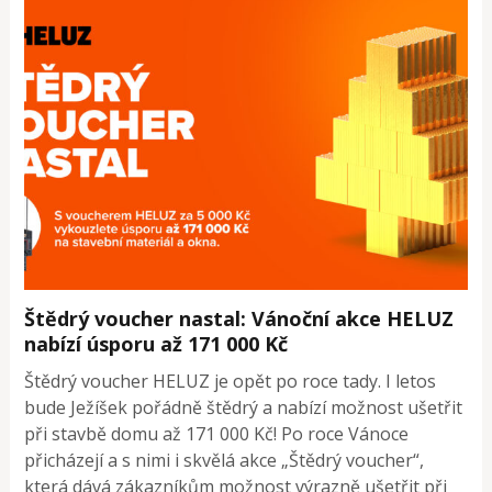
Štědrý voucher nastal: Vánoční akce HELUZ
nabízí úsporu až 171 000 Kč
Štědrý voucher HELUZ je opět po roce tady. I letos
bude Ježíšek pořádně štědrý a nabízí možnost ušetřit
při stavbě domu až 171 000 Kč! Po roce Vánoce
přicházejí a s nimi i skvělá akce „Štědrý voucher“,
která dává zákazníkům možnost výrazně ušetřit při