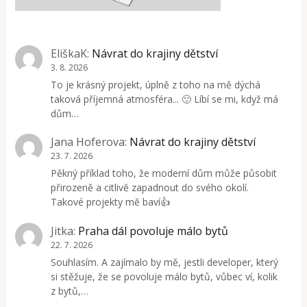
EliškaK
:
Návrat do krajiny dětství
3. 8. 2026
To je krásný projekt, úplně z toho na mě dýchá
taková příjemná atmosféra... 🙂 Líbí se mi, když má
dům…
Jana Hoferova
:
Návrat do krajiny dětství
23. 7. 2026
Pěkný příklad toho, že moderní dům může působit
přirozeně a citlivě zapadnout do svého okolí.
Takové projekty mě baví👍
Jitka
:
Praha dál povoluje málo bytů
22. 7. 2026
Souhlasím. A zajímalo by mě, jestli developer, který
si stěžuje, že se povoluje málo bytů, vůbec ví, kolik
z bytů,…