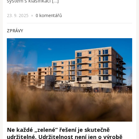
systém s klasifikací […]
23. 9. 2025
0 komentářů
×
ZPRÁVY
Ne každé „zelené“ řešení je skutečně
udržitelné. Udržitelnost není jen o výrobě