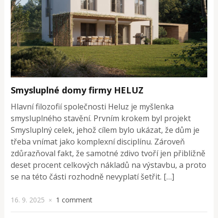
Smysluplné domy firmy HELUZ
Hlavní filozofií společnosti Heluz je myšlenka
smysluplného stavění. Prvním krokem byl projekt
Smysluplný celek, jehož cílem bylo ukázat, že dům je
třeba vnímat jako komplexní disciplínu. Zároveň
zdůrazňoval fakt, že samotné zdivo tvoří jen přibližně
deset procent celkových nákladů na výstavbu, a proto
se na této části rozhodně nevyplatí šetřit. […]
16. 9. 2025
1 comment
×