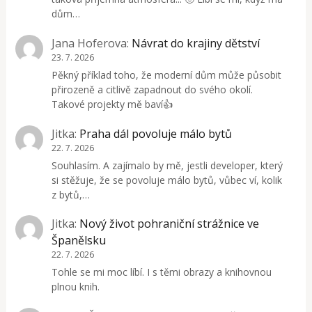
dům…
Jana Hoferova
:
Návrat do krajiny dětství
23. 7. 2026
Pěkný příklad toho, že moderní dům může působit
přirozeně a citlivě zapadnout do svého okolí.
Takové projekty mě baví👍
Jitka
:
Praha dál povoluje málo bytů
22. 7. 2026
Souhlasím. A zajímalo by mě, jestli developer, který
si stěžuje, že se povoluje málo bytů, vůbec ví, kolik
z bytů,…
Jitka
:
Nový život pohraniční strážnice ve
Španělsku
22. 7. 2026
Tohle se mi moc líbí. I s těmi obrazy a knihovnou
plnou knih.