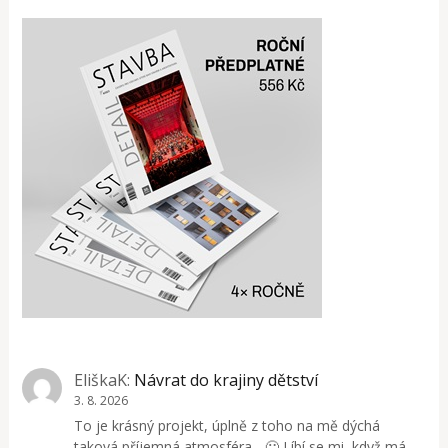
EliškaK
:
Návrat do krajiny dětství
3. 8. 2026
To je krásný projekt, úplně z toho na mě dýchá
taková příjemná atmosféra... 🙂 Líbí se mi, když má