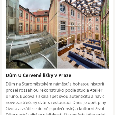
Dům U Červené lišky v Praze
Dům na Staroměstském náměstí s bohatou historií
prošel rozsáhlou rekonstrukcí podle studia Ateliér
Bruno. Budova získala zpět svou autenticitu a navíc
nově zastřešený dvůr s restaurací. Dnes je opět plný
života a vrátil se do něj společenský a kulturní život.
Dům nacházející se v blízkosti Staroměstského orloj