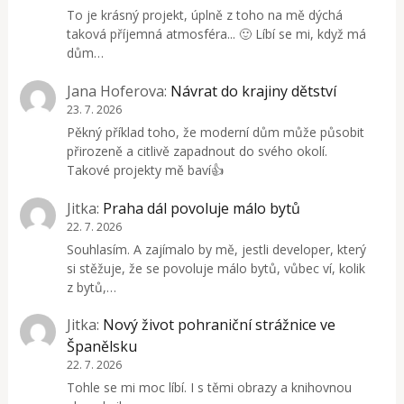
To je krásný projekt, úplně z toho na mě dýchá
taková příjemná atmosféra... 🙂 Líbí se mi, když má
dům…
Jana Hoferova
:
Návrat do krajiny dětství
23. 7. 2026
Pěkný příklad toho, že moderní dům může působit
přirozeně a citlivě zapadnout do svého okolí.
Takové projekty mě baví👍
Jitka
:
Praha dál povoluje málo bytů
22. 7. 2026
Souhlasím. A zajímalo by mě, jestli developer, který
si stěžuje, že se povoluje málo bytů, vůbec ví, kolik
z bytů,…
Jitka
:
Nový život pohraniční strážnice ve
Španělsku
22. 7. 2026
Tohle se mi moc líbí. I s těmi obrazy a knihovnou