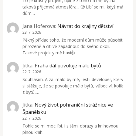
To je krásný projekt, úplně z toho na mě dýchá
taková příjemná atmosféra... 🙂 Líbí se mi, když má
dům…
Jana Hoferova
:
Návrat do krajiny dětství
23. 7. 2026
Pěkný příklad toho, že moderní dům může působit
přirozeně a citlivě zapadnout do svého okolí.
Takové projekty mě baví👍
Jitka
:
Praha dál povoluje málo bytů
22. 7. 2026
Souhlasím. A zajímalo by mě, jestli developer, který
si stěžuje, že se povoluje málo bytů, vůbec ví, kolik
z bytů,…
Jitka
:
Nový život pohraniční strážnice ve
Španělsku
22. 7. 2026
Tohle se mi moc líbí. I s těmi obrazy a knihovnou
plnou knih.