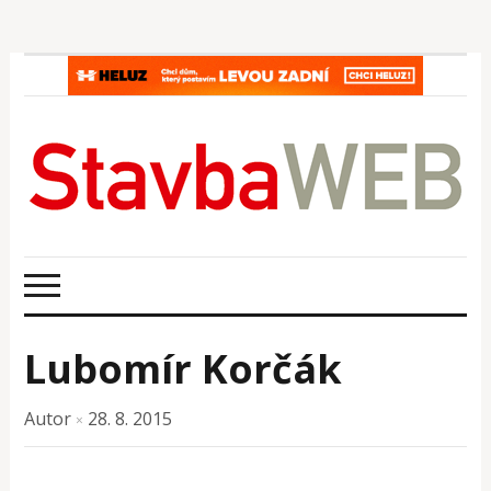
Lubomír Korčák
Autor
28. 8. 2015
×