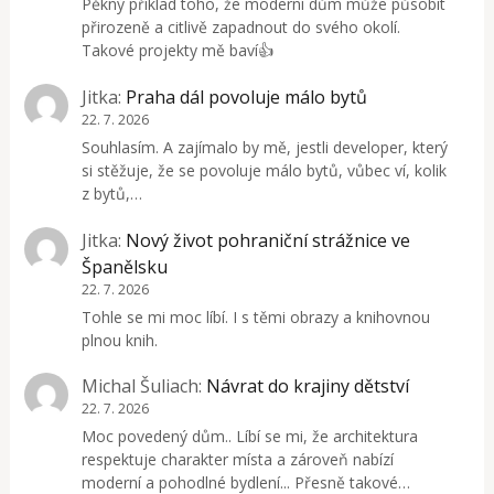
Pěkný příklad toho, že moderní dům může působit
přirozeně a citlivě zapadnout do svého okolí.
Takové projekty mě baví👍
Jitka
:
Praha dál povoluje málo bytů
22. 7. 2026
Souhlasím. A zajímalo by mě, jestli developer, který
si stěžuje, že se povoluje málo bytů, vůbec ví, kolik
z bytů,…
Jitka
:
Nový život pohraniční strážnice ve
Španělsku
22. 7. 2026
Tohle se mi moc líbí. I s těmi obrazy a knihovnou
plnou knih.
Michal Šuliach
:
Návrat do krajiny dětství
22. 7. 2026
Moc povedený dům.. Líbí se mi, že architektura
respektuje charakter místa a zároveň nabízí
moderní a pohodlné bydlení... Přesně takové…