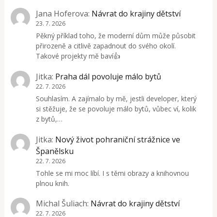
Jana Hoferova
:
Návrat do krajiny dětství
23. 7. 2026
Pěkný příklad toho, že moderní dům může působit
přirozeně a citlivě zapadnout do svého okolí.
Takové projekty mě baví👍
Jitka
:
Praha dál povoluje málo bytů
22. 7. 2026
Souhlasím. A zajímalo by mě, jestli developer, který
si stěžuje, že se povoluje málo bytů, vůbec ví, kolik
z bytů,…
Jitka
:
Nový život pohraniční strážnice ve
Španělsku
22. 7. 2026
Tohle se mi moc líbí. I s těmi obrazy a knihovnou
plnou knih.
Michal Šuliach
:
Návrat do krajiny dětství
22. 7. 2026