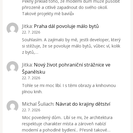
Pěkný příklad toho, že moderní dům může působit
přirozeně a citlivě zapadnout do svého okolí.
Takové projekty mě baví👍
Jitka
:
Praha dál povoluje málo bytů
22. 7. 2026
Souhlasím. A zajímalo by mě, jestli developer, který
si stěžuje, že se povoluje málo bytů, vůbec ví, kolik
z bytů,…
Jitka
:
Nový život pohraniční strážnice ve
Španělsku
22. 7. 2026
Tohle se mi moc líbí. I s těmi obrazy a knihovnou
plnou knih.
Michal Šuliach
:
Návrat do krajiny dětství
22. 7. 2026
Moc povedený dům.. Líbí se mi, že architektura
respektuje charakter místa a zároveň nabízí
moderní a pohodlné bydlení... Přesně takové…