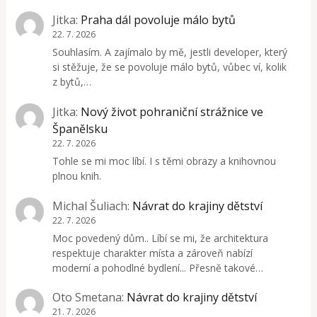
Jitka
:
Praha dál povoluje málo bytů
22. 7. 2026
Souhlasím. A zajímalo by mě, jestli developer, který
si stěžuje, že se povoluje málo bytů, vůbec ví, kolik
z bytů,…
Jitka
:
Nový život pohraniční strážnice ve
Španělsku
22. 7. 2026
Tohle se mi moc líbí. I s těmi obrazy a knihovnou
plnou knih.
Michal Šuliach
:
Návrat do krajiny dětství
22. 7. 2026
Moc povedený dům.. Líbí se mi, že architektura
respektuje charakter místa a zároveň nabízí
moderní a pohodlné bydlení... Přesně takové…
Oto Smetana
:
Návrat do krajiny dětství
21. 7. 2026