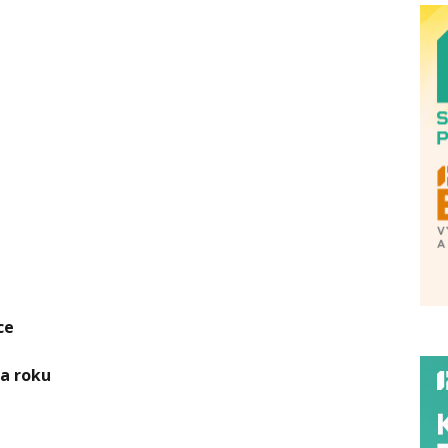
ce
ba roku