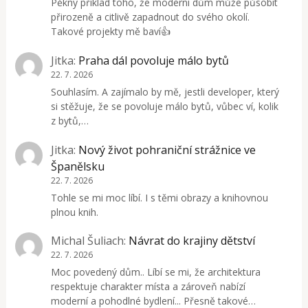
Pěkný příklad toho, že moderní dům může působit
přirozeně a citlivě zapadnout do svého okolí.
Takové projekty mě baví👍
Jitka
:
Praha dál povoluje málo bytů
22. 7. 2026
Souhlasím. A zajímalo by mě, jestli developer, který
si stěžuje, že se povoluje málo bytů, vůbec ví, kolik
z bytů,…
Jitka
:
Nový život pohraniční strážnice ve
Španělsku
22. 7. 2026
Tohle se mi moc líbí. I s těmi obrazy a knihovnou
plnou knih.
Michal Šuliach
:
Návrat do krajiny dětství
22. 7. 2026
Moc povedený dům.. Líbí se mi, že architektura
respektuje charakter místa a zároveň nabízí
moderní a pohodlné bydlení... Přesně takové…