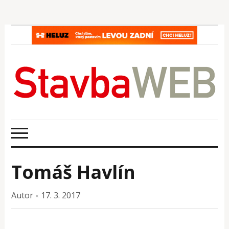
Tomáš Havlín
Autor
17. 3. 2017
×