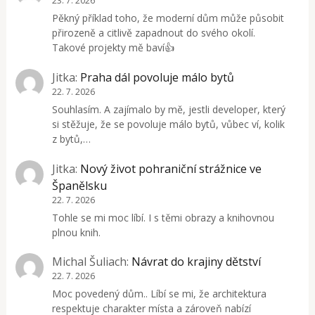
23. 7. 2026
Pěkný příklad toho, že moderní dům může působit
přirozeně a citlivě zapadnout do svého okolí.
Takové projekty mě baví👍
Jitka
:
Praha dál povoluje málo bytů
22. 7. 2026
Souhlasím. A zajímalo by mě, jestli developer, který
si stěžuje, že se povoluje málo bytů, vůbec ví, kolik
z bytů,…
Jitka
:
Nový život pohraniční strážnice ve
Španělsku
22. 7. 2026
Tohle se mi moc líbí. I s těmi obrazy a knihovnou
plnou knih.
Michal Šuliach
:
Návrat do krajiny dětství
22. 7. 2026
Moc povedený dům.. Líbí se mi, že architektura
respektuje charakter místa a zároveň nabízí