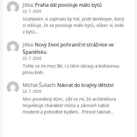
Jitka
:
Praha dál povoluje málo bytů
22. 7. 2026
Souhlasím. A zajímalo by mě, jestli developer, který
si stěžuje, že se povoluje málo bytů, vůbec ví, kolik
z bytů,…
Jitka
:
Nový život pohraniční strážnice ve
Španělsku
22. 7. 2026
Tohle se mi moc líbí. I s těmi obrazy a knihovnou
plnou knih.
Michal Šuliach
:
Návrat do krajiny dětství
22. 7. 2026
Moc povedený dům.. Líbí se mi, že architektura
respektuje charakter místa a zároveň nabízí
moderní a pohodlné bydlení... Přesně takové…