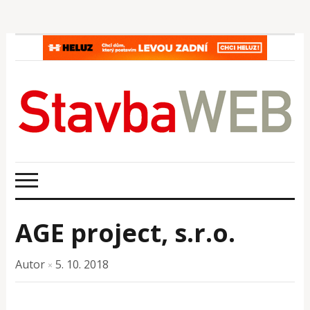
AGE project, s.r.o.
Autor
5. 10. 2018
×