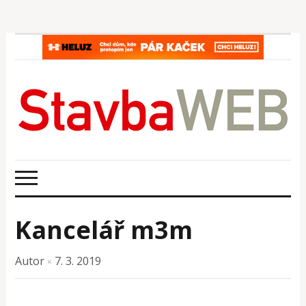
Kancelář m3m
Autor
7. 3. 2019
×