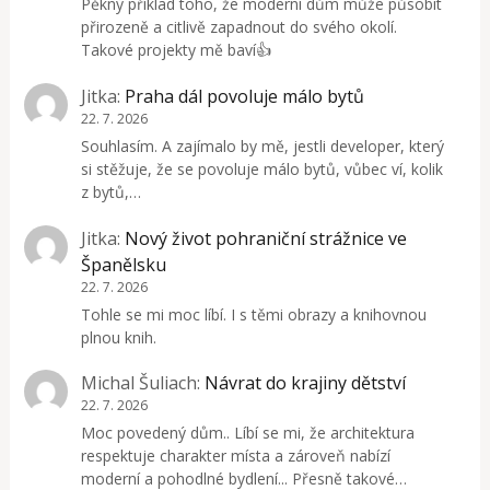
Pěkný příklad toho, že moderní dům může působit
přirozeně a citlivě zapadnout do svého okolí.
Takové projekty mě baví👍
Jitka
:
Praha dál povoluje málo bytů
22. 7. 2026
Souhlasím. A zajímalo by mě, jestli developer, který
si stěžuje, že se povoluje málo bytů, vůbec ví, kolik
z bytů,…
Jitka
:
Nový život pohraniční strážnice ve
Španělsku
22. 7. 2026
Tohle se mi moc líbí. I s těmi obrazy a knihovnou
plnou knih.
Michal Šuliach
:
Návrat do krajiny dětství
22. 7. 2026
Moc povedený dům.. Líbí se mi, že architektura
respektuje charakter místa a zároveň nabízí
moderní a pohodlné bydlení... Přesně takové…