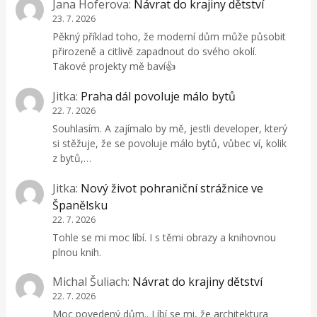
Jana Hoferova
:
Návrat do krajiny dětství
23. 7. 2026
Pěkný příklad toho, že moderní dům může působit
přirozeně a citlivě zapadnout do svého okolí.
Takové projekty mě baví👍
Jitka
:
Praha dál povoluje málo bytů
22. 7. 2026
Souhlasím. A zajímalo by mě, jestli developer, který
si stěžuje, že se povoluje málo bytů, vůbec ví, kolik
z bytů,…
Jitka
:
Nový život pohraniční strážnice ve
Španělsku
22. 7. 2026
Tohle se mi moc líbí. I s těmi obrazy a knihovnou
plnou knih.
Michal Šuliach
:
Návrat do krajiny dětství
22. 7. 2026
Moc povedený dům.. Líbí se mi, že architektura