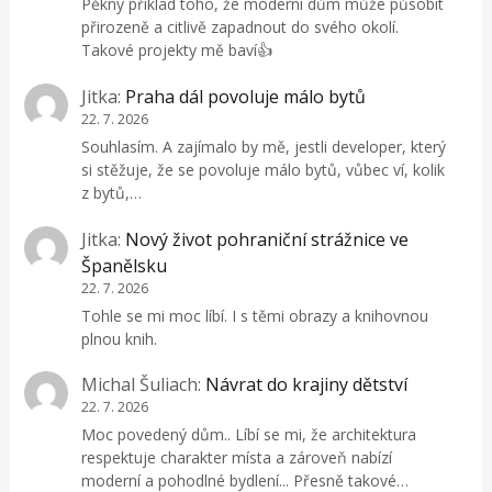
Pěkný příklad toho, že moderní dům může působit
přirozeně a citlivě zapadnout do svého okolí.
Takové projekty mě baví👍
Jitka
:
Praha dál povoluje málo bytů
22. 7. 2026
Souhlasím. A zajímalo by mě, jestli developer, který
si stěžuje, že se povoluje málo bytů, vůbec ví, kolik
z bytů,…
Jitka
:
Nový život pohraniční strážnice ve
Španělsku
22. 7. 2026
Tohle se mi moc líbí. I s těmi obrazy a knihovnou
plnou knih.
Michal Šuliach
:
Návrat do krajiny dětství
22. 7. 2026
Moc povedený dům.. Líbí se mi, že architektura
respektuje charakter místa a zároveň nabízí
moderní a pohodlné bydlení... Přesně takové…