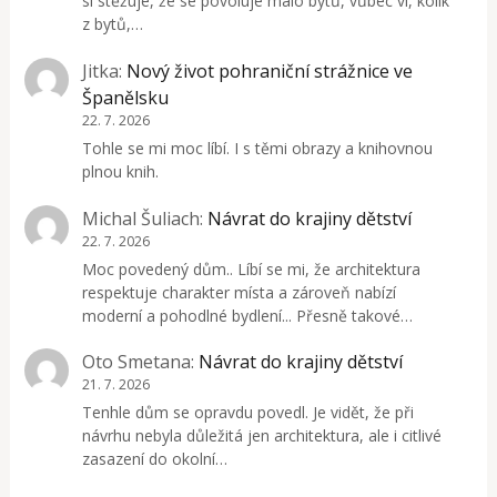
si stěžuje, že se povoluje málo bytů, vůbec ví, kolik
z bytů,…
Jitka
:
Nový život pohraniční strážnice ve
Španělsku
22. 7. 2026
Tohle se mi moc líbí. I s těmi obrazy a knihovnou
plnou knih.
Michal Šuliach
:
Návrat do krajiny dětství
22. 7. 2026
Moc povedený dům.. Líbí se mi, že architektura
respektuje charakter místa a zároveň nabízí
moderní a pohodlné bydlení... Přesně takové…
Oto Smetana
:
Návrat do krajiny dětství
21. 7. 2026
Tenhle dům se opravdu povedl. Je vidět, že při
návrhu nebyla důležitá jen architektura, ale i citlivé
zasazení do okolní…