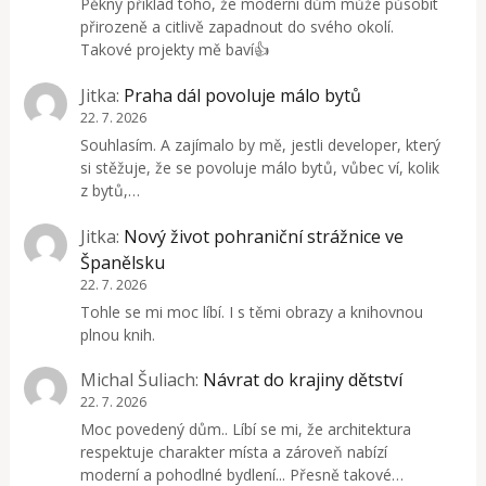
Pěkný příklad toho, že moderní dům může působit
přirozeně a citlivě zapadnout do svého okolí.
Takové projekty mě baví👍
Jitka
:
Praha dál povoluje málo bytů
22. 7. 2026
Souhlasím. A zajímalo by mě, jestli developer, který
si stěžuje, že se povoluje málo bytů, vůbec ví, kolik
z bytů,…
Jitka
:
Nový život pohraniční strážnice ve
Španělsku
22. 7. 2026
Tohle se mi moc líbí. I s těmi obrazy a knihovnou
plnou knih.
Michal Šuliach
:
Návrat do krajiny dětství
22. 7. 2026
Moc povedený dům.. Líbí se mi, že architektura
respektuje charakter místa a zároveň nabízí
moderní a pohodlné bydlení... Přesně takové…