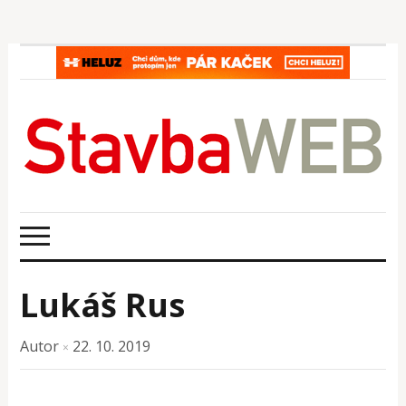
Lukáš Rus
Autor
22. 10. 2019
×