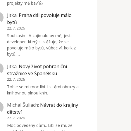
projekty mě baví👍
Jitka
:
Praha dál povoluje málo
bytů
22. 7. 2026
Souhlasím. A zajímalo by mě, jestli
developer, který si stěžuje, že se
povoluje málo bytů, vůbec ví, kolik z
bytů,…
Jitka
:
Nový život pohraniční
strážnice ve Španělsku
22. 7. 2026
Tohle se mi moc líbí. I s těmi obrazy a
knihovnou plnou knih.
Michal Šuliach
:
Návrat do krajiny
dětství
22. 7. 2026
Moc povedený dům.. Líbí se mi, že