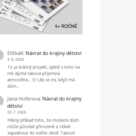
EliškaK
:
Návrat do krajiny dětství
3. 8. 2026
To je krásný projekt, úplně z toho na
mě dýchá taková příjemná
atmosféra... 🙂 Líbí se mi, když má
dům…
Jana Hoferova
:
Návrat do krajiny
dětství
23. 7. 2026
Pěkný příklad toho, že moderní dům
může působit přirozeně a citlivě
zapadnout do svého okolí. Takové