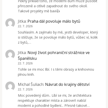
Pěkný příklad toho, že moderní dům může působit
přirozeně a citlivě zapadnout do svého okolí.
Takové projekty mě baví👍
Jitka
:
Praha dál povoluje málo bytů
22. 7. 2026
Souhlasím. A zajímalo by mě, jestli developer, který
si stěžuje, že se povoluje málo bytů, vůbec ví, kolik
z bytů,…
Jitka
:
Nový život pohraniční strážnice ve
Španělsku
22. 7. 2026
Tohle se mi moc líbí. I s těmi obrazy a knihovnou
plnou knih.
Michal Šuliach
:
Návrat do krajiny dětství
22. 7. 2026
Moc povedený dům.. Líbí se mi, že architektura
respektuje charakter místa a zároveň nabízí
moderní a pohodlné bydlení... Přesně takové…