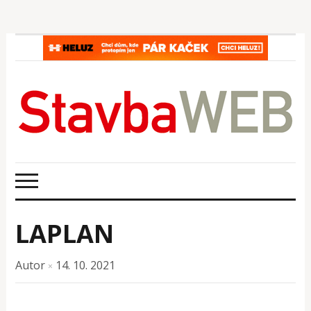
LAPLAN
Autor
14. 10. 2021
×