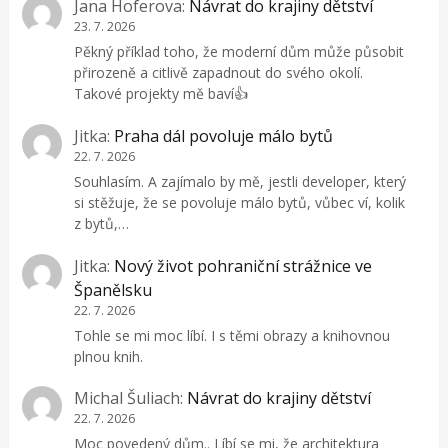
Jana Hoferova
:
Návrat do krajiny dětství
23. 7. 2026
Pěkný příklad toho, že moderní dům může působit
přirozeně a citlivě zapadnout do svého okolí.
Takové projekty mě baví👍
Jitka
:
Praha dál povoluje málo bytů
22. 7. 2026
Souhlasím. A zajímalo by mě, jestli developer, který
si stěžuje, že se povoluje málo bytů, vůbec ví, kolik
z bytů,…
Jitka
:
Nový život pohraniční strážnice ve
Španělsku
22. 7. 2026
Tohle se mi moc líbí. I s těmi obrazy a knihovnou
plnou knih.
Michal Šuliach
:
Návrat do krajiny dětství
22. 7. 2026
Moc povedený dům.. Líbí se mi, že architektura