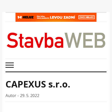
CAPEXUS s.r.o.
Autor
29. 5. 2022
×