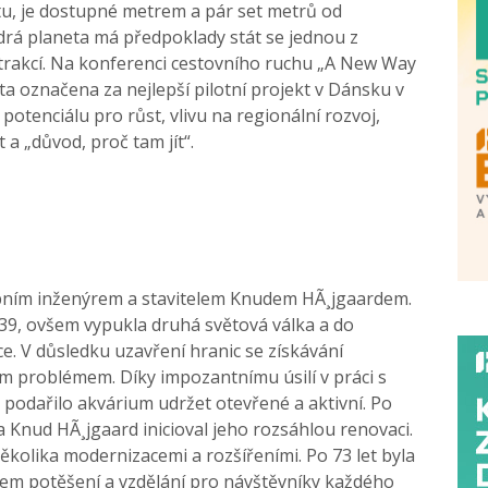
stu, je dostupné metrem a pár set metrů od
rá planeta má předpoklady stát se jednou z
trakcí. Na konferenci cestovního ruchu „A New Way
a označena za nejlepší pilotní projekt v Dánsku v
otenciálu pro růst, vlivu na regionální rozvoj,
t a „důvod, proč tam jít“.
bním inženýrem a stavitelem Knudem HÃ¸jgaardem.
939, ovšem vypukla druhá světová válka a do
e. V důsledku uzavření hranic se získávání
ým problémem. Díky impozantnímu úsilí v práci s
odařilo akvárium udržet otevřené a aktivní. Po
 Knud HÃ¸jgaard inicioval jeho rozsáhlou renovaci.
několika modernizacemi a rozšířeními. Po 73 let byla
lem potěšení a vzdělání pro návštěvníky každého