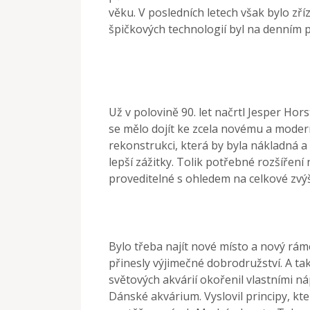
věku. V posledních letech však bylo zříz
špičkových technologií byl na denním 
Už v polovině 90. let načrtl Jesper Hor
se mělo dojít ke zcela novému a moder
rekonstrukci, která by byla nákladná a
lepší zážitky. Tolik potřebné rozšíře
proveditelné s ohledem na celkové zvýše
Bylo třeba najít nové místo a nový rá
přinesly výjimečné dobrodružství. A tak
světových akvárií okořenil vlastními n
Dánské akvárium. Vyslovil principy, kt