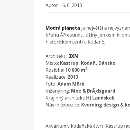
Autor
6. 6. 2013
×
Modrá planeta
je největší a nejvýzn
břehu Ã?resundu, úžiny jen osm kilom
historickém centru Kodaně.
Architekti:
3XN
Místo:
Kastrup, Kodaň, Dánsko
2
Rozloha:
10 000 m
Realizace:
2013
Foto:
Adam Mõrk
Inženýring:
Moe & BrÃ¸dsgaard
Krajinný architekt:
HJ Landskab
Návrh expozice:
Kvorning design & 
Akvárium v kodaňské čtvrti Kastrup (a