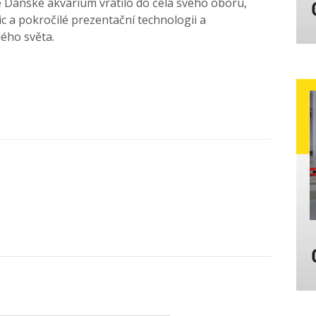
 Dánské akvárium vrátilo do čela svého oboru,
ic a pokročilé prezentační technologii a
lého světa.