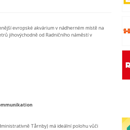
amnější evropské akvárium v nádherném místě na
etrů jihovýchodně od Radničního náměstí v
kommunikation
dministrativně Tårnby) má ideální polohu vůči