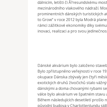
dálnicím, letišti či Ã?resundskému mo
mezinárodního vlakového nádraží. Mod
prominentních dánských turistických a
to Grow“ v roce 2012 byla Modrá planet
rámci zážitkové ekonomiky díky svému p
inovaci, realizaci a pro svou jedinečnos
Dánské akvárium bylo založeno stave
Bylo zpřístupněno veřejnosti v roce 1
okupace Dánska zbývaly jen čtyři měsíc
exotických druhů živočichů stalo vážn
dánskými a doma chovanými rybami se p
válce bylo akvárium ve špatném stavu a
Během následujících desetiletí prošlo 
původní budova v Charlottenlundu síd