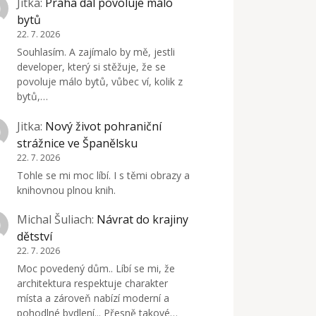
Jitka
:
Praha dál povoluje málo
bytů
22. 7. 2026
Souhlasím. A zajímalo by mě, jestli
developer, který si stěžuje, že se
povoluje málo bytů, vůbec ví, kolik z
bytů,…
Jitka
:
Nový život pohraniční
strážnice ve Španělsku
22. 7. 2026
Tohle se mi moc líbí. I s těmi obrazy a
knihovnou plnou knih.
Michal Šuliach
:
Návrat do krajiny
dětství
22. 7. 2026
Moc povedený dům.. Líbí se mi, že
architektura respektuje charakter
místa a zároveň nabízí moderní a
pohodlné bydlení... Přesně takové…