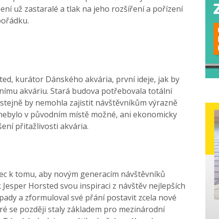
ení už zastaralé a tlak na jeho rozšíření a pořízení
pořádku.
sted, kurátor Dánského akvária, první ideje, jak by
nímu akváriu. Stará budova potřebovala totální
 stejně by nemohla zajistit návštěvníkům výrazně
ní nebylo v původním místě možné, ani ekonomicky
ní přitažlivosti akvária.
mec k tomu, aby novým generacím návštěvníků
 Jesper Horsted svou inspiraci z návštěv nejlepších
ápady a zformuloval své přání postavit zcela nové
eré se později staly základem pro mezinárodní