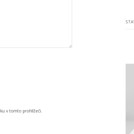
STA
u v tomto prohlížeči.