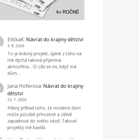
EliškaK
:
Návrat do krajiny dětství
3. 8. 2026
To je krásný projekt, úplně z toho na
mě dýchá taková příjemná
atmosféra... 🙂 Líbí se mi, když má
dům…
Jana Hoferova
:
Návrat do krajiny
dětství
23. 7. 2026
Pěkný příklad toho, že moderní dům
může působit přirozeně a citlivě
zapadnout do svého okolí. Takové
projekty mě baví👍