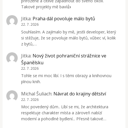
přirozeně a citlivě zapadnout do svého okolí.
Takové projekty mě baví👍
Jitka
:
Praha dál povoluje málo bytů
22. 7. 2026
Souhlasím. A zajímalo by mě, jestli developer, který
si stěžuje, že se povoluje málo bytů, vůbec ví, kolik
z bytů,…
Jitka
:
Nový život pohraniční strážnice ve
Španělsku
22. 7. 2026
Tohle se mi moc líbí. I s těmi obrazy a knihovnou
plnou knih.
Michal Šuliach
:
Návrat do krajiny dětství
22. 7. 2026
Moc povedený dům.. Líbí se mi, že architektura
respektuje charakter místa a zároveň nabízí
moderní a pohodlné bydlení... Přesně takové…