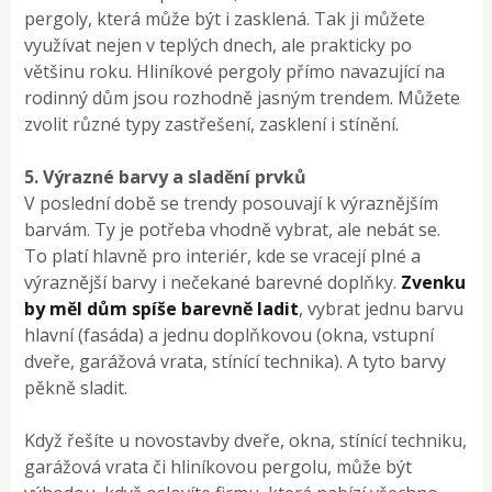
pergoly, která může být i zasklená. Tak ji můžete
využívat nejen v teplých dnech, ale prakticky po
většinu roku. Hliníkové pergoly přímo navazující na
rodinný dům jsou rozhodně jasným trendem. Můžete
zvolit různé typy zastřešení, zasklení i stínění.
5. Výrazné barvy a sladění prvků
V poslední době se trendy posouvají k výraznějším
barvám. Ty je potřeba vhodně vybrat, ale nebát se.
To platí hlavně pro interiér, kde se vracejí plné a
výraznější barvy i nečekané barevné doplňky.
Zvenku
by měl dům spíše barevně ladit
, vybrat jednu barvu
hlavní (fasáda) a jednu doplňkovou (okna, vstupní
dveře, garážová vrata, stínící technika). A tyto barvy
pěkně sladit.
Když řešíte u novostavby dveře, okna, stínící techniku,
garážová vrata či hliníkovou pergolu, může být