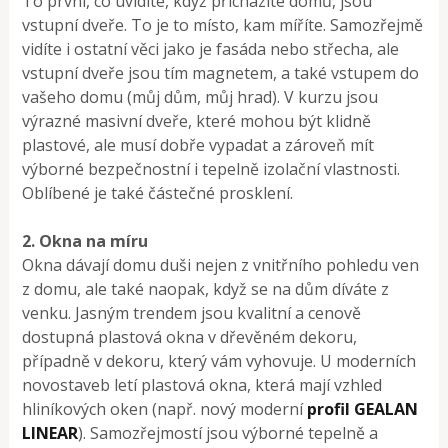
To první, co uvidíte, když přicházíte domů, jsou
vstupní dveře. To je to místo, kam míříte. Samozřejmě
vidíte i ostatní věci jako je fasáda nebo střecha, ale
vstupní dveře jsou tím magnetem, a také vstupem do
vašeho domu (můj dům, můj hrad). V kurzu jsou
výrazné masivní dveře, které mohou být klidně
plastové, ale musí dobře vypadat a zároveň mít
výborné bezpečnostní i tepelně izolační vlastnosti.
Oblíbené je také částečné prosklení.
2. Okna na míru
Okna dávají domu duši nejen z vnitřního pohledu ven
z domu, ale také naopak, když se na dům díváte z
venku. Jasným trendem jsou kvalitní a cenově
dostupná plastová okna v dřevěném dekoru,
případně v dekoru, který vám vyhovuje. U moderních
novostaveb letí plastová okna, která mají vzhled
hliníkových oken (např. nový moderní
profil GEALAN
LINEAR
). Samozřejmostí jsou výborné tepelně a