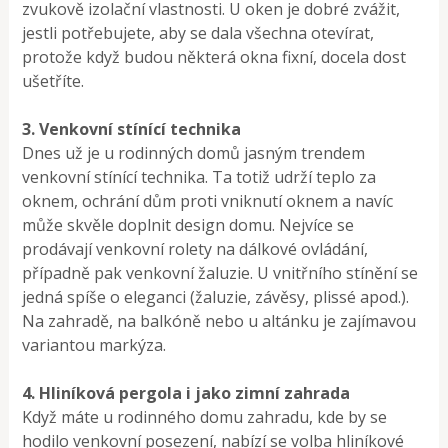
zvukově izolační vlastnosti. U oken je dobré zvážit,
jestli potřebujete, aby se dala všechna otevírat,
protože když budou některá okna fixní, docela dost
ušetříte.
3. Venkovní stínící technika
Dnes už je u rodinných domů jasným trendem
venkovní stínící technika. Ta totiž udrží teplo za
oknem, ochrání dům proti vniknutí oknem a navíc
může skvěle doplnit design domu. Nejvíce se
prodávají venkovní rolety na dálkové ovládání,
případně pak venkovní žaluzie. U vnitřního stínění se
jedná spíše o eleganci (žaluzie, závěsy, plissé apod.).
Na zahradě, na balkóně nebo u altánku je zajímavou
variantou markýza.
4. Hliníková pergola i jako zimní zahrada
Když máte u rodinného domu zahradu, kde by se
hodilo venkovní posezení, nabízí se volba hliníkové