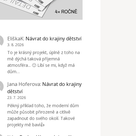
EliškaK
:
Návrat do krajiny dětství
3. 8. 2026
To je krásný projekt, úplně z toho na
mě dýchá taková příjemná
atmosféra... 🙂 Líbí se mi, když má
dům…
Jana Hoferova
:
Návrat do krajiny
dětství
23. 7. 2026
Pěkný příklad toho, že moderní dům
může působit přirozeně a citlivě
zapadnout do svého okolí. Takové
projekty mě baví👍