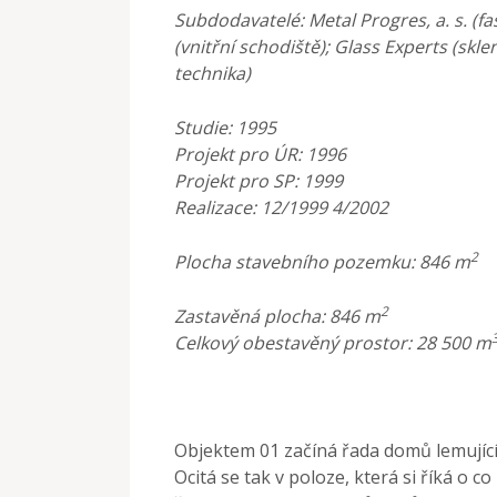
Subdodavatelé:
Metal Progres, a. s. (f
(vnitřní schodiště); Glass Experts (skle
technika)
Studie:
1995
Projekt pro ÚR:
1996
Projekt pro SP:
1999
Realizace:
12/1999 4/2002
2
Plocha stavebního pozemku:
846 m
2
Zastavěná plocha:
846 m
Celkový obestavěný prostor:
28 500 m
Objektem 01 začíná řada domů lemující u
Ocitá se tak v poloze, která si říká o c