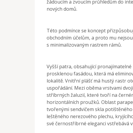
žádoucím a zvoucím průhledům do inte
nových domů.
Této podmínce se koncept přizpůsobuj
obchodním účelům, a proto mu nejsou 
s minimalizovaným rastrem rámů.
Vyšší patra, obsahující pronajímatelné
prosklenou fasádou, která má eliminov
lokalitě. Vnitřní plášť má hustý rastr o
uspořádání. Mezi oběma vrstvami dvojit
stříbrných žaluzií, které tvoří na čer
horizontálních proužků. Oblast parapet
tvořenými sendvičem skla potištěného
leštěného nerezového plechu, kryjícího
své černostříbrné eleganci vstřebává v