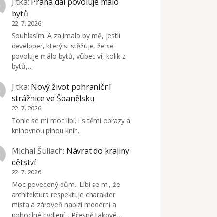
Jitka
:
Praha dál povoluje málo
bytů
22. 7. 2026
Souhlasím. A zajímalo by mě, jestli
developer, který si stěžuje, že se
povoluje málo bytů, vůbec ví, kolik z
bytů,…
Jitka
:
Nový život pohraniční
strážnice ve Španělsku
22. 7. 2026
Tohle se mi moc líbí. I s těmi obrazy a
knihovnou plnou knih.
Michal Šuliach
:
Návrat do krajiny
dětství
22. 7. 2026
Moc povedený dům.. Líbí se mi, že
architektura respektuje charakter
místa a zároveň nabízí moderní a
pohodlné bydlení... Přesně takové…