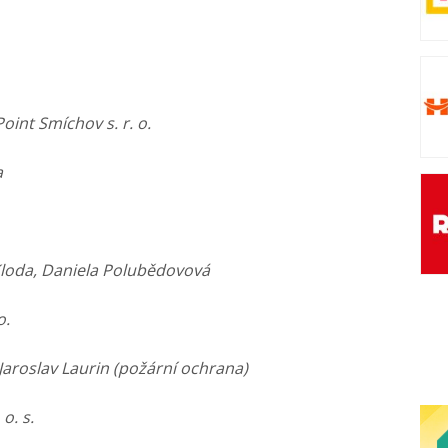
int Smíchov s. r. o.
a
loda, Daniela Polubědovová
o.
; Jaroslav Laurin (požární ochrana)
o. s.