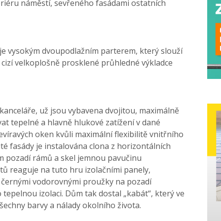
riéru náměstí, sevřeného fasádami ostatních
e vysokým dvoupodlažním parterem, který slouží
cizí velkoplošně prosklené průhledné výkladce
 kanceláře, už jsou vybavena dvojitou, maximálně
at tepelné a hlavně hlukové zatížení v dané
tevíravých oken kvůli maximální flexibilitě vnitřního
é fasády je instalována clona z horizontálních
ném pozadí rámů a skel jemnou pavučinu
ů reaguje na tuto hru izolačními panely,
 černými vodorovnými proužky na pozadí
 tepelnou izolaci. Dům tak dostal „kabát“, který ve
šechny barvy a nálady okolního života.