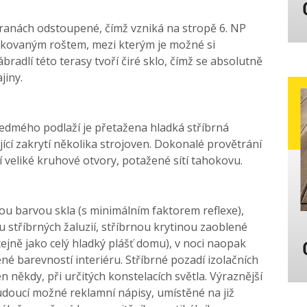
ranách odstoupené, čímž vzniká na stropě 6. NP
nkovaným roštem, mezi kterým je možné si
ábradlí této terasy tvoří čiré sklo, čímž se absolutně
jiny.
edmého podlaží je přetažena hladká stříbrná
jící zakrytí několika strojoven. Dokonalé provětrání
 veliké kruhové otvory, potažené sítí tahokovu.
ou barvou skla (s minimálním faktorem reflexe),
stříbrných žaluzií, stříbrnou krytinou zaoblené
stejně jako celý hladký plášť domu), v noci naopak
ěné barevností interiéru. Stříbrné pozadí izolačních
někdy, při určitých konstelacích světla. Výraznější
udoucí možné reklamní nápisy, umístěné na již