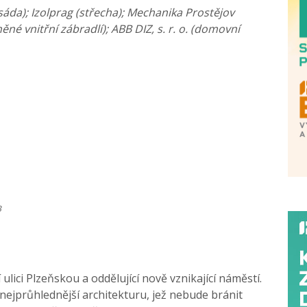
asáda); Izolprag (střecha); Mechanika Prostějov
něné vnitřní zábradlí); ABB DIZ, s. r. o. (domovní
3
lici Plzeňskou a oddělující nově vznikající náměstí.
o nejprůhlednější architekturu, jež nebude bránit