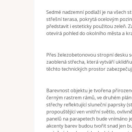
Sedmé nadzemní podlaží je na všech st
střešní terasa, pokrytá ocelovým pozi
představit i esteticky použitou zeleň. Z
otevírá pohled do okolního města a kra
Přes železobetonovou stropní desku s
zaoblená střecha, která vytváří uklidňu
těchto technických prostor zabezpečují
Barevnost objektu je tvořena přirozen
černým rastrem rámů, ve druhém plánu 
střechy reflektující sluneční paprsky (
propouštějící ven vnitřní světlo, ovlivn
panelů na parapetech bude vnímáno jen 
akcenty barev budou tvořit snad jen b