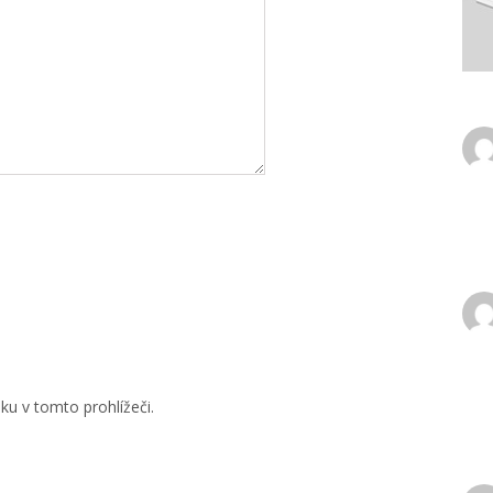
u v tomto prohlížeči.