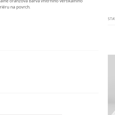
lně oranžová barva vnitřního vertikálního
riéru na povrch.
STA