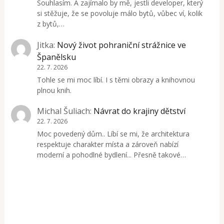
Souhlasím. A zajímalo by mě, jestli developer, který
si stěžuje, že se povoluje málo bytů, vůbec ví, kolik
z bytů,…
Jitka
:
Nový život pohraniční strážnice ve
Španělsku
22. 7. 2026
Tohle se mi moc líbí. I s těmi obrazy a knihovnou
plnou knih.
Michal Šuliach
:
Návrat do krajiny dětství
22. 7. 2026
Moc povedený dům.. Líbí se mi, že architektura
respektuje charakter místa a zároveň nabízí
moderní a pohodlné bydlení... Přesně takové…