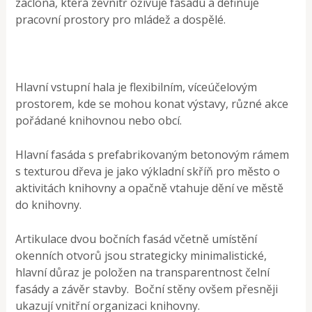
záclona, která zevnitř oživuje fasádu a definuje
pracovní prostory pro mládež a dospělé.
Hlavní vstupní hala je flexibilním, víceúčelovým
prostorem, kde se mohou konat výstavy, různé akce
pořádané knihovnou nebo obcí.
Hlavní fasáda s prefabrikovaným betonovým rámem
s texturou dřeva je jako výkladní skříň pro město o
aktivitách knihovny a opačně vtahuje dění ve městě
do knihovny.
Artikulace dvou bočních fasád včetně umístění
okenních otvorů jsou strategicky minimalistické,
hlavní důraz je položen na transparentnost čelní
fasády a závěr stavby. Boční stěny ovšem přesněji
ukazují vnitřní organizaci knihovny.