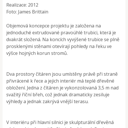
Realizace: 2012
Foto: James Brittain
Objemová koncepce projektu je založena na
jednoduché extrudované pravoúhlé trubici, která je
dvakrát složená. Na koncích vyvýšené trubice se plně
prosklenými stěnami otevírají pohledy na řeku ve
výšce hojných korun stromů.
Dva prostory čítáren jsou umístěny právě při straně
přivrácené k řece a jejich interiér má teplé dřevěné
obložení. Jedna z čítáren je vykonzolovaná 3,5 m nad
svažitý říční břeh, což jednak dramaticky zesiluje
výhledy a jednak zakrývá vnější terasu.
V interiéru při hlavní silnici je skulpturální dřevěná