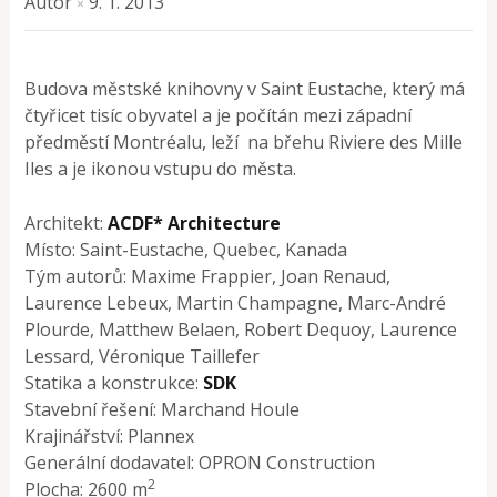
Autor
9. 1. 2013
×
Budova městské knihovny v Saint Eustache, který má
čtyřicet tisíc obyvatel a je počítán mezi západní
předměstí Montréalu, leží na břehu Riviere des Mille
Iles a je ikonou vstupu do města.
Architekt:
ACDF* Architecture
Místo: Saint-Eustache, Quebec, Kanada
Tým autorů: Maxime Frappier, Joan Renaud,
Laurence Lebeux, Martin Champagne, Marc-André
Plourde, Matthew Belaen, Robert Dequoy, Laurence
Lessard, Véronique Taillefer
Statika a konstrukce:
SDK
Stavební řešení: Marchand Houle
Krajinářství: Plannex
Generální dodavatel: OPRON Construction
2
Plocha: 2600 m