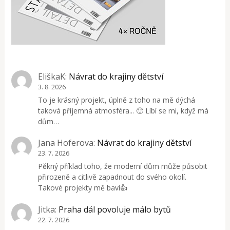
EliškaK
:
Návrat do krajiny dětství
3. 8. 2026
To je krásný projekt, úplně z toho na mě dýchá
taková příjemná atmosféra... 🙂 Líbí se mi, když má
dům…
Jana Hoferova
:
Návrat do krajiny dětství
23. 7. 2026
Pěkný příklad toho, že moderní dům může působit
přirozeně a citlivě zapadnout do svého okolí.
Takové projekty mě baví👍
Jitka
:
Praha dál povoluje málo bytů
22. 7. 2026