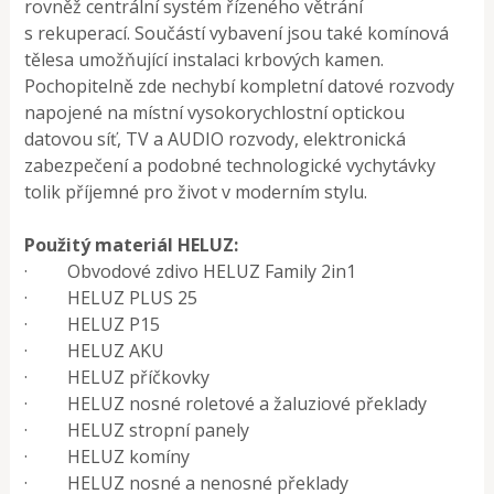
rovněž centrální systém řízeného větrání
s rekuperací. Součástí vybavení jsou také komínová
tělesa umožňující instalaci krbových kamen.
Pochopitelně zde nechybí kompletní datové rozvody
napojené na místní vysokorychlostní optickou
datovou síť, TV a AUDIO rozvody, elektronická
zabezpečení a podobné technologické vychytávky
tolik příjemné pro život v moderním stylu.
Použitý materiál HELUZ:
· Obvodové zdivo HELUZ Family 2in1
· HELUZ PLUS 25
· HELUZ P15
· HELUZ AKU
· HELUZ příčkovky
· HELUZ nosné roletové a žaluziové překlady
· HELUZ stropní panely
· HELUZ komíny
· HELUZ nosné a nenosné překlady