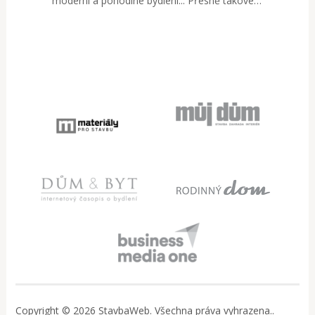
moderní a pohodlné bydlení... Přesně takové…
Copyright © 2026 StavbaWeb. Všechna práva vyhrazena..