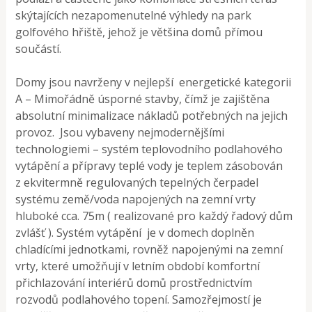
skýtajících nezapomenutelné výhledy na park
golfového hřiště, jehož je většina domů přímou
součástí.
Domy jsou navrženy v nejlepší energetické kategorii
A – Mimořádně úsporné stavby, čímž je zajištěna
absolutní minimalizace nákladů potřebných na jejich
provoz. Jsou vybaveny nejmodernějšími
technologiemi – systém teplovodního podlahového
vytápění a přípravy teplé vody je teplem zásobován
z ekvitermně regulovaných tepelných čerpadel
systému země/voda napojených na zemní vrty
hluboké cca. 75m ( realizované pro každý řadový dům
zvlášť ). Systém vytápění je v domech doplněn
chladícími jednotkami, rovněž napojenými na zemní
vrty, které umožňují v letním období komfortní
přichlazování interiérů domů prostřednictvím
rozvodů podlahového topení. Samozřejmostí je