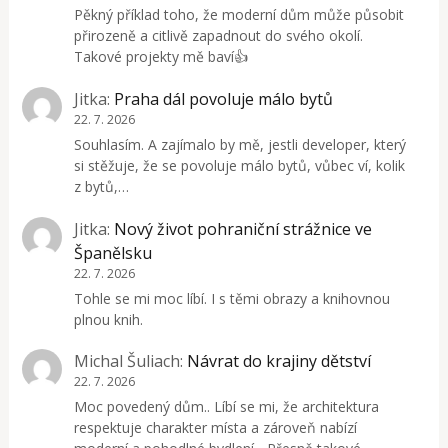
Pěkný příklad toho, že moderní dům může působit
přirozeně a citlivě zapadnout do svého okolí.
Takové projekty mě baví👍
Jitka
:
Praha dál povoluje málo bytů
22. 7. 2026
Souhlasím. A zajímalo by mě, jestli developer, který
si stěžuje, že se povoluje málo bytů, vůbec ví, kolik
z bytů,…
Jitka
:
Nový život pohraniční strážnice ve
Španělsku
22. 7. 2026
Tohle se mi moc líbí. I s těmi obrazy a knihovnou
plnou knih.
Michal Šuliach
:
Návrat do krajiny dětství
22. 7. 2026
Moc povedený dům.. Líbí se mi, že architektura
respektuje charakter místa a zároveň nabízí