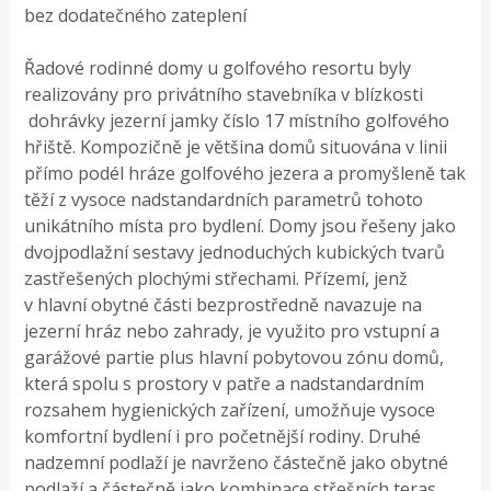
bez dodatečného zateplení
Řadové rodinné domy u golfového resortu byly
realizovány pro privátního stavebníka v blízkosti
dohrávky jezerní jamky číslo 17 místního golfového
hřiště. Kompozičně je většina domů situována v linii
přímo podél hráze golfového jezera a promyšleně tak
těží z vysoce nadstandardních parametrů tohoto
unikátního místa pro bydlení. Domy jsou řešeny jako
dvojpodlažní sestavy jednoduchých kubických tvarů
zastřešených plochými střechami. Přízemí, jenž
v hlavní obytné části bezprostředně navazuje na
jezerní hráz nebo zahrady, je využito pro vstupní a
garážové partie plus hlavní pobytovou zónu domů,
která spolu s prostory v patře a nadstandardním
rozsahem hygienických zařízení, umožňuje vysoce
komfortní bydlení i pro početnější rodiny. Druhé
nadzemní podlaží je navrženo částečně jako obytné
podlaží a částečně jako kombinace střešních teras