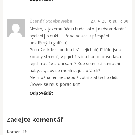
Čtenář Stavbawebu
27. 4. 2016 at 16:30
Nevím, k jakému účelu bude toto |nadstandardní
bydlení| sloužit… třeba pouze k přespání
bezdětných golfistů.
Protože: kde si budou hrát jejich děti? Kde jsou
koruny stromů, v jejichž stínu budou posedávat
jejich rodiče a oni sami? Kde si umístí zahradní
nábytek, aby se mohli sejít s přáteli?
Ale možná jen nechápu životní styl těchto lidí.
Člověk se musí pořád učit.
Odpovědět
Zadejte komentář
Komentář