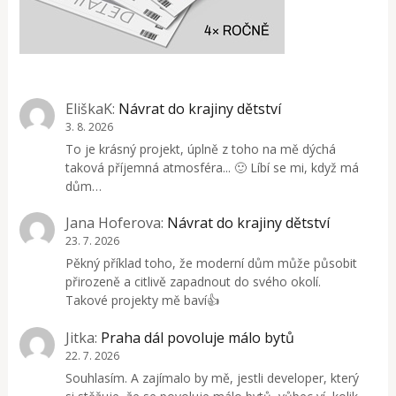
EliškaK
:
Návrat do krajiny dětství
3. 8. 2026
To je krásný projekt, úplně z toho na mě dýchá
taková příjemná atmosféra... 🙂 Líbí se mi, když má
dům…
Jana Hoferova
:
Návrat do krajiny dětství
23. 7. 2026
Pěkný příklad toho, že moderní dům může působit
přirozeně a citlivě zapadnout do svého okolí.
Takové projekty mě baví👍
Jitka
:
Praha dál povoluje málo bytů
22. 7. 2026
Souhlasím. A zajímalo by mě, jestli developer, který