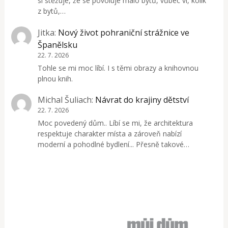
si stěžuje, že se povoluje málo bytů, vůbec ví, kolik
z bytů,…
Jitka
:
Nový život pohraniční strážnice ve
Španělsku
22. 7. 2026
Tohle se mi moc líbí. I s těmi obrazy a knihovnou
plnou knih.
Michal Šuliach
:
Návrat do krajiny dětství
22. 7. 2026
Moc povedený dům.. Líbí se mi, že architektura
respektuje charakter místa a zároveň nabízí
moderní a pohodlné bydlení... Přesně takové…