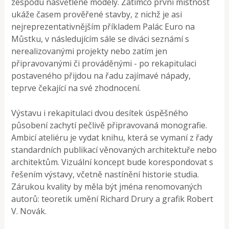
zespodu nasvětlené modely. Zatímco první místnost
ukáže časem prověřené stavby, z nichž je asi
nejreprezentativnějším příkladem Palác Euro na
Můstku, v následujícím sále se diváci seznámí s
nerealizovanými projekty nebo zatím jen
připravovanými či prováděnými - po rekapitulaci
postaveného přijdou na řadu zajímavé nápady,
teprve čekající na své zhodnocení.
Výstavu i rekapitulaci dvou desítek úspěšného
působení zachytí pečlivě připravovaná monografie.
Ambicí ateliéru je vydat knihu, která se vymaní z řady
standardních publikací věnovaných architektuře nebo
architektům. Vizuální koncept bude korespondovat s
řešením výstavy, včetně nastínění historie studia.
Zárukou kvality by měla být jména renomovaných
autorů: teoretik umění Richard Drury a grafik Robert
V. Novák.